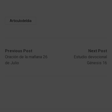
Articulodeldia
Post
Previous
Next
Previous Post
Next Post
post:
post:
Oración de la mañana 26
Estudio devocional
navigation
de Julio
Génesis 16