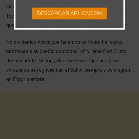
alegría y regocijo, porque estar protegidos por el Dios
DESCARGAR APLICACION
Todopoderoso y Salvador es el lugar más seguro en el
que podemos estar.
No olvidemos nunca que tenemos un Padre fiel cuyas
promesas a su pueblo son todas “sí” y “amén” en Cristo
Jesús nuestro Señor, y deberían hacer que nuestros
corazones se regocijen en el Señor siempre y se alegren
en Él por siempre.