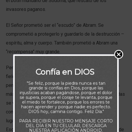
el botín mundano de Sodoma, que rescató de los
invasores paganos.
El Señor prometió ser el “escudo” de Abram. Se
comprometió a protegerlo y guardarlo de la destrucción –
espíritu, alma y cuerpo. También prometió a Abram una
“recompensa” muy grande.
Pero la recompensa que Dios da a todos sus siervos
Confía en DIOS
fieles está por encima de todo lo que podamos pedir o
"Se feliz, porque la piedra nunca es tan
pensar. Su bondadosa generosidad hace que la riqueza
grande si confías en Dios, porque las
injusticias acaban pagándose, porque el dolor
más fabulosa del mundo y las posesiones más preciadas
se supera, porque el coraje te levanta, porque
el miedo te fortalece, porque los errores te
se vuelvan insignificantes e intrascendentes, en
hacen aprender y porque nadie es perfecto.
DIOS hoy, camina contigo. Feliz Día."
comparación con el gozo que se nos reserva en los
lugares celestiales. Saber que el Señor es nuestro
PARA RECIBIR NUESTRO MENSAJE CORTO
DEL DÍA EN TU CELULAR, DESCARGA
Escudo y Defensor, debería llenar nuestros corazones de
NUESTRA APLICACIÓN ANDROID.