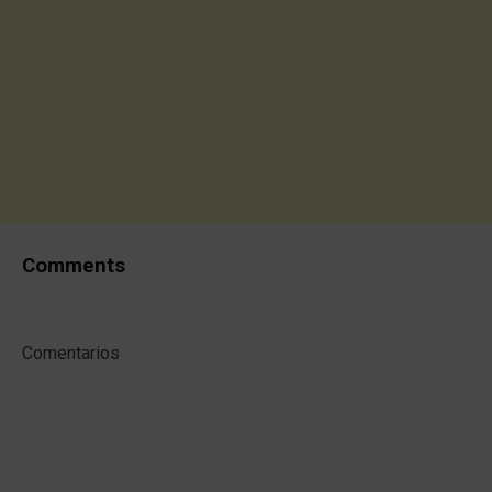
Comments
Comentarios