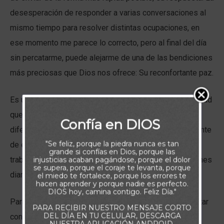
desesperación de responder a varias conversaciones al
mismo tiempo para resolver distintas ocupaciones, en
ese momento me parece lo correcto, pero al final del día
sin percatarme, puede alejarme de una de las bendiciones
más preciosas que Dios nos ofrece: Su reconfortante paz.
Es un ejemplo pequeño y sencillo, pero relata una realidad
que puede hoy estar ocupando la vida de muchos:
Confía en DIOS
diferentes situaciones, que nos hacen caer en la corriente
"Se feliz, porque la piedra nunca es tan
de ese río convulsionado que es el mundo actual: el
grande si confías en Dios, porque las
trabajo, las finanzas, la salud, las deudas, las ocupaciones
injusticias acaban pagándose, porque el dolor
se supera, porque el coraje te levanta, porque
diarias en general.
el miedo te fortalece, porque los errores te
hacen aprender y porque nadie es perfecto.
DIOS hoy, camina contigo. Feliz Día."
Para rescatar nuevamente esa paz, deberemos enfrentar
PARA RECIBIR NUESTRO MENSAJE CORTO
DEL DÍA EN TU CELULAR, DESCARGA
con convicción un cambio de enfoque, en como
NUESTRA APLICACIÓN ANDROID.