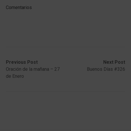
Comentarios
Post
Previous
Next
Previous Post
Next Post
post:
post:
Oración de la mañana – 27
Buenos Días #326
navigation
de Enero