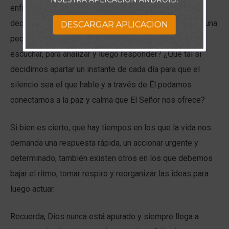
enfrentamos nuestra realidad: ¿Que pasaría hoy si
decidimos, en cada parte de nuestras vidas, tomarnos una
DESCARGAR APLICACION
pequeña pausa, solo un minuto, para respirar, para
escuchar, para analizar y luego responder? ¿Qué tal si
decidimos apartar un instante de cada día para que el
silencio sea el que hable y a través de Él podamos
conectarnos a la paz y calma que El Señor nos ofrece?
Si bien es cierto, que hay tiempos en los que la vida nos
demanda una respuesta rápida, un accionar urgente y
determinado, también existen otros en los que debemos
bajar el ritmo, tomar respiro y reorganizar las ideas para
luego actuar.
Recuerda, Dios nunca está apurado y siempre llega a