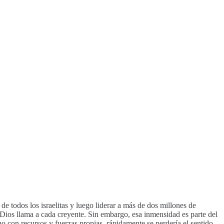
de todos los israelitas y luego liderar a más de dos millones de
e Dios llama a cada creyente. Sin embargo, esa inmensidad es parte del
o con recursos y fuerzas propias, rápidamente se perdería el sentido