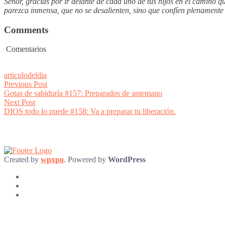
Señor, gracias por ir delante de cada uno de tus hijos en el camino q
parezca inmensa, que no se desalienten, sino que confíen plenamente 
Comments
Comentarios
articulodeldia
Post
Previous
Previous Post
post:
Gotas de sabiduría #157: Preparados de antemano
navigation
Next
Next Post
post:
DIOS todo lo puede #158: Va a preparar tu liberación.
Created by
wpxpo
. Powered by
WordPress