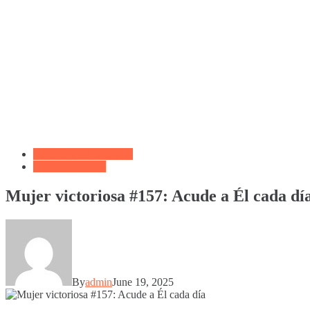
Biblioteca de Articulos
Versículo del día
Mujer victoriosa #157: Acude a Él cada dí
By
admin
June 19, 2025