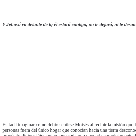
Y Jehová va delante de ti; él estará contigo, no te dejará, ni te de
Es fácil imaginar cómo debió sentirse Moisés al recibir la misión que D
personas fuera del único hogar que conocían hacia una tierra desconoci
propósito divino: Dios quiere que cada uno dependa completamente de É