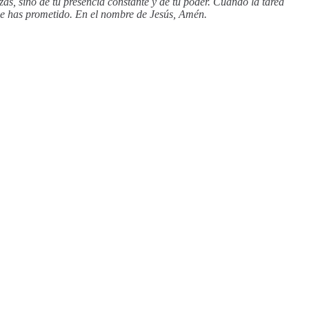
as, sino de tu presencia constante y de tu poder. Cuando la tarea
que has prometido. En el nombre de Jesús, Amén.