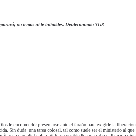
samparará; no temas ni te intimides. Deuteronomio 31:8
ios le encomendó: presentarse ante el faraón para exigirle la liberación 
da. Sin duda, una tarea colosal, tal como suele ser el ministerio al qu
l para cumplir la obra. Si fuese posible llevar a cabo el llamado divin