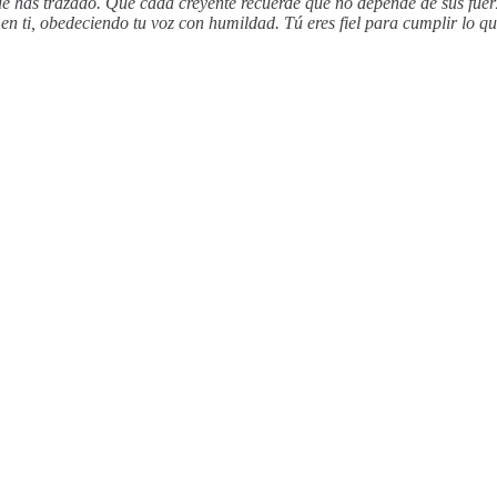
ue has trazado. Que cada creyente recuerde que no depende de sus fuerz
en ti, obedeciendo tu voz con humildad. Tú eres fiel para cumplir lo 