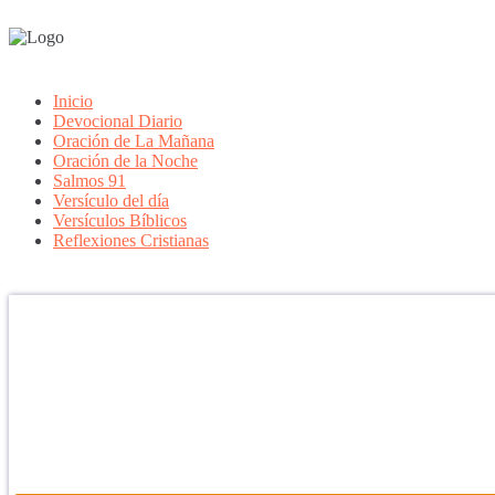
Inicio
Devocional Diario
Oración de La Mañana
Oración de la Noche
Salmos 91
Versículo del día
Versículos Bíblicos
Reflexiones Cristianas
Confía en DIOS
"Se feliz, porque la piedra nunca es tan grande si confías en Dios, po
porque el dolor se supera, porque el coraje te levanta, porque el miedo
aprender y porque nadie es perfecto. DIOS hoy, camina contigo. Feli
PARA RECIBIR NUESTRO MENSAJE CORTO DEL DÍA EN
APLICACIÓN ANDROID.