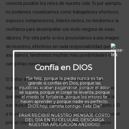
correcta posible los retos de nuestra vida. Si por ejemplo,
no podemos visualizarnos como trabajadores efectivos,
esposos comprensivos, líderes rectos, no tendremos la
confianza para desempañar con éxito ninguna de esas
labores. Por otra parte si nos proyectamos a una imagen
de nosotros, efectivos en cada responsabilidad que
asumamos, tendremos muchas más posibilidades de
cumplirlas correctamente.
Confía en DIOS
"Se feliz, porque la piedra nunca es tan
El Señor a través de su palabra, nos proporciona
grande si confías en Dios, porque las
injusticias acaban pagándose, porque el dolor
numerosos ejemplos de cómo debemos vernos, de en
se supera, porque el coraje te levanta, porque
qué debemos convertirnos, de cómo es su reino. En la
el miedo te fortalece, porque los errores te
hacen aprender y porque nadie es perfecto.
escritura de hoy nos brinda la imagen del futuro junto a Él
DIOS hoy, camina contigo. Feliz Día."
a través de
“un cielo nuevo y una tierra nueva; porque el
PARA RECIBIR NUESTRO MENSAJE CORTO
DEL DÍA EN TU CELULAR, DESCARGA
primer cielo y la primera tierra pasaron, y el mar ya no
NUESTRA APLICACIÓN ANDROID.