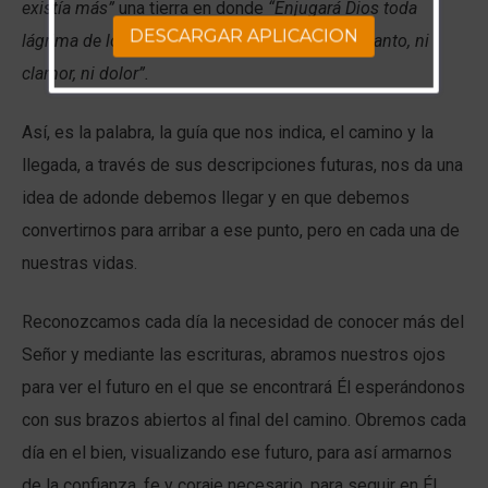
existía más”
una tierra en donde
“Enjugará Dios toda
DESCARGAR APLICACION
lágrima de los ojos de ellos”
y no habrá
“más llanto, ni
clamor, ni dolor”.
Así, es la palabra, la guía que nos indica, el camino y la
llegada, a través de sus descripciones futuras, nos da una
idea de adonde debemos llegar y en que debemos
convertirnos para arribar a ese punto, pero en cada una de
nuestras vidas.
Reconozcamos cada día la necesidad de conocer más del
Señor y mediante las escrituras, abramos nuestros ojos
para ver el futuro en el que se encontrará Él esperándonos
con sus brazos abiertos al final del camino. Obremos cada
día en el bien, visualizando ese futuro, para así armarnos
de la confianza, fe y coraje necesario, para seguir en ÉL,