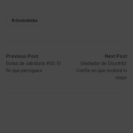
Articulodeldia
Post
Previous
Next
Previous Post
Next Post
post:
post:
Gotas de sabiduría #60: El
Gladiador de Dios#60:
navigation
fin que persigues
Confíe en que recibirá lo
mejor