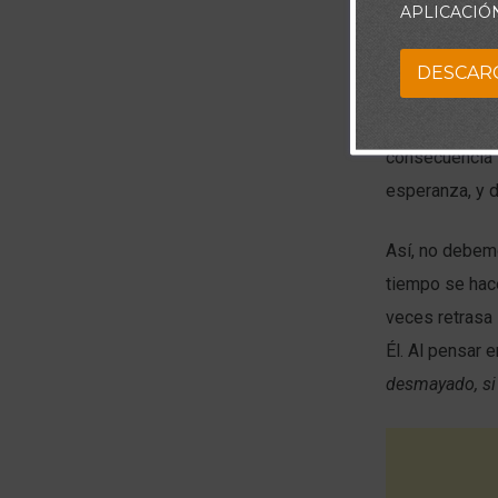
APLICACIÓ
cosas a los qu
DESCAR
Dios vela por 
planes del Señ
consecuencia 
esperanza, y d
Así, no debemo
tiempo se hac
veces retrasa 
Él. Al pensar 
desmayado, si