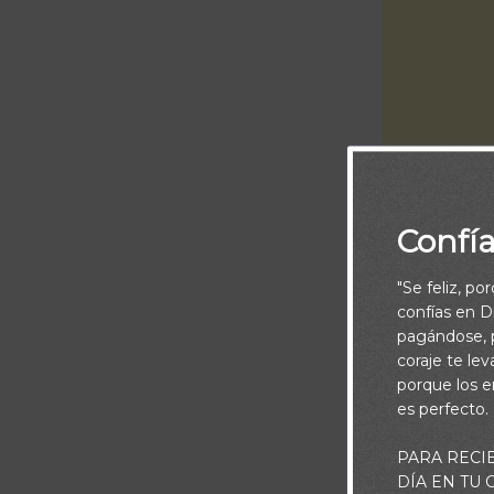
Confí
Cada día debe
pertenecemos 
"Se feliz, po
como nosotros
confías en Di
pagándose, p
Como el amor e
coraje te le
porque los e
procurará para
es perfecto.
actuemos conf
PARA RECI
menciona la p
DÍA EN TU
dádivas a vues