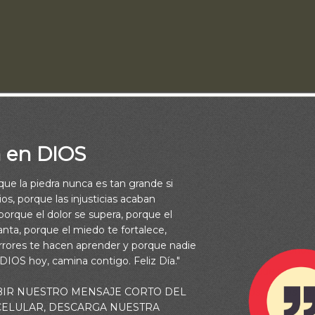
a en DIOS
mos tener presente los planes que Dios tiene para todos aquel
a Él y reconocer que solo son buenos planes ya que el Señor n
rque la piedra nunca es tan grande si
 lo amamos a Él.
os, porque las injusticias acaban
orque el dolor se supera, porque el
s su naturaleza, Dios nunca obrará para cosas contrarias a ella
vanta, porque el miedo te fortalece,
rrores te hacen aprender y porque nadie
 nosotros una vida fructífera, de paz y bendiciones, pidiéndonos
 DIOS hoy, camina contigo. Feliz Día."
orme a su palabra dando desinteresadamente a los que nos rode
BIR NUESTRO MENSAJE CORTO DEL
alabra en Mateo 7:11,
“Pues si vosotros, siendo malos, sabéis da
 CELULAR, DESCARGA NUESTRA
tros hijos, ¿cuánto más vuestro Padre que está en los cielos da