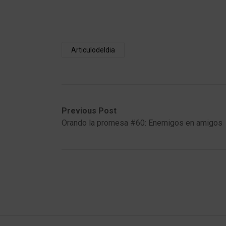
Articulodeldia
Post
Previous
Next
Previous Post
post:
post:
Orando la promesa #60: Enemigos en amigos
navigation