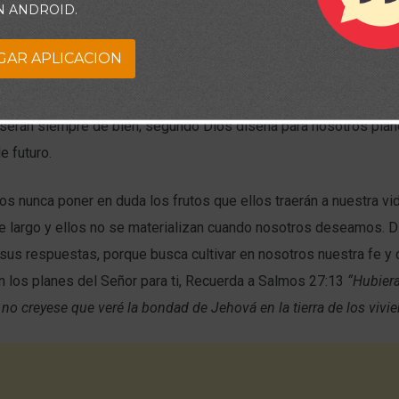
N ANDROID.
e le pidan?”.
GAR APLICACION
nuestro bienestar y de allí debemos creer, tener fe en dos elem
or contemplan: primero los planes del Señor nunca nos dañarán 
serán siempre de bien; segundo Dios diseña para nosotros pla
e futuro.
s nunca poner en duda los frutos que ellos traerán a nuestra vida
e largo y ellos no se materializan cuando nosotros deseamos. D
sus respuestas, porque busca cultivar en nosotros nuestra fe y 
en los planes del Señor para ti, Recuerda a Salmos 27:13
“Hubier
 no creyese que veré la bondad de Jehová
en la tierra de los vivie