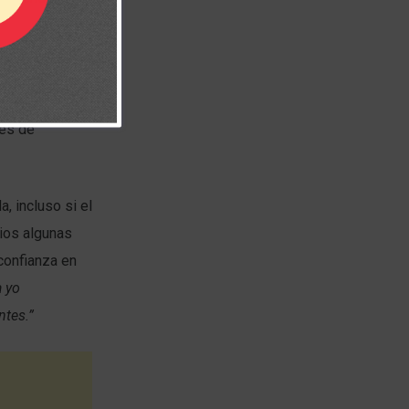
entos que los
y en
nes de
, incluso si el
ios algunas
confianza en
a yo
ntes.”