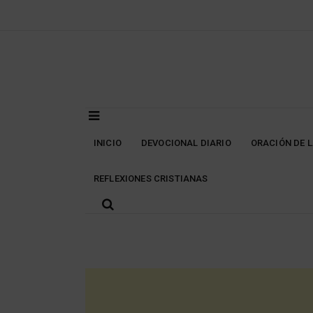
Skip
to
content
INICIO
DEVOCIONAL DIARIO
ORACIÓN DE 
REFLEXIONES CRISTIANAS