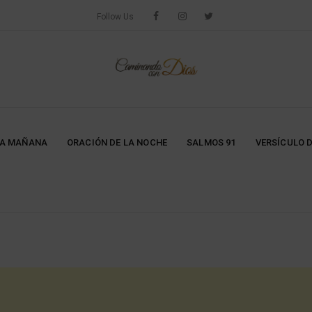
Follow Us
LA MAÑANA
ORACIÓN DE LA NOCHE
SALMOS 91
VERSÍCULO D