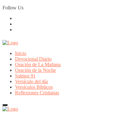
Skip
Follow Us
to
content
Inicio
Devocional Diario
Oración de La Mañana
Oración de la Noche
Salmos 91
Versículo del día
Versículos Bíblicos
Reflexiones Cristianas