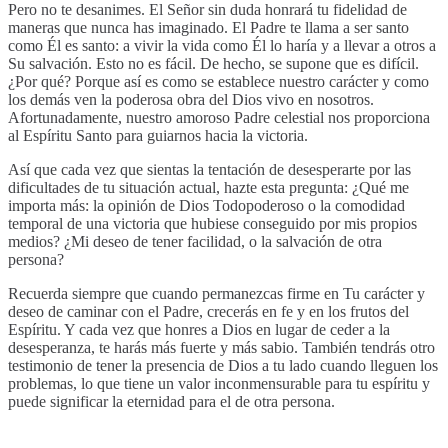
Pero no te desanimes. El Señor sin duda honrará tu fidelidad de
maneras que nunca has imaginado. El Padre te llama a ser santo
como Él es santo: a vivir la vida como Él lo haría y a llevar a otros a
Su salvación. Esto no es fácil. De hecho, se supone que es difícil.
¿Por qué? Porque así es como se establece nuestro carácter y como
los demás ven la poderosa obra del Dios vivo en nosotros.
Afortunadamente, nuestro amoroso Padre celestial nos proporciona
al Espíritu Santo para guiarnos hacia la victoria.
Así que cada vez que sientas la tentación de desesperarte por las
dificultades de tu situación actual, hazte esta pregunta: ¿Qué me
importa más: la opinión de Dios Todopoderoso o la comodidad
temporal de una victoria que hubiese conseguido por mis propios
medios? ¿Mi deseo de tener facilidad, o la salvación de otra
persona?
Recuerda siempre que cuando permanezcas firme en Tu carácter y
deseo de caminar con el Padre, crecerás en fe y en los frutos del
Espíritu. Y cada vez que honres a Dios en lugar de ceder a la
desesperanza, te harás más fuerte y más sabio. También tendrás otro
testimonio de tener la presencia de Dios a tu lado cuando lleguen los
problemas, lo que tiene un valor inconmensurable para tu espíritu y
puede significar la eternidad para el de otra persona.