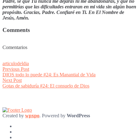
Padre, sé que Tú nunca me dejarás ni me abandonarás, y que no
permitirías que las dificultades entraran en mi vida sin algún buen
propósito. Gracias, Padre. Confiaré en Ti. En El Nombre de
Jesús, Amén.
Comments
Comentarios
articulodeldia
Post
Previous
Previous Post
post:
DIOS todo lo puede #24: Es Manantial de Vida
navigation
Next
Next Post
post:
Gotas de sabiduría #24: El consuelo de Dios
Created by
wpxpo
. Powered by
WordPress