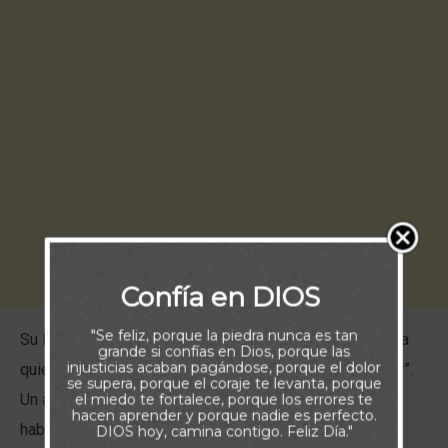
Confía en DIOS
"Se feliz, porque la piedra nunca es tan
Su logro coincidió con la coronación de la reina Isabel, a
grande si confías en Dios, porque las
injusticias acaban pagándose, porque el dolor
quien dedicó el logro, y de quien recibió el título de “Sir”.
se supera, porque el coraje te levanta, porque
Un año antes, Hillary ya había intentado la escalada, y
el miedo te fortalece, porque los errores te
hacen aprender y porque nadie es perfecto.
había fracasado por completo, aun así, los británicos
DIOS hoy, camina contigo. Feliz Día."