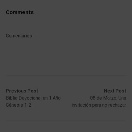
Comments
Comentarios
Post
Previous
Next
Previous Post
Next Post
post:
post:
Biblia Devocional en 1 Año:
08 de Marzo: Una
navigation
Génesis 1-2
invitación para no rechazar