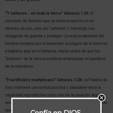
“Y señoree… en toda la tierra” Génesis 1:26
. El
concepto de dominio que se enuncia aquí no es un
derecho de uso, sino del “señoreo” o liderazgo con
obligación de guardar y proteger. La responsabilidad del
hombre moderno por el bienestar ecológico de la tierra se
establece aquí en el Génesis, mucho antes de que los
“avances” de la ciencia moderna amenazaran el equilibrio
de la naturaleza.
“Fructificad y multiplicaos” Génesis 1:28
. La Palabra de
Dios mantiene una actitud positiva y saludable hacia la
capacidad reproductiva como don de la creación. Aqui
encontramos pruebas de que El Señor siempre ha querido
que los seres humanos se multipliquen en la tierra para
Confía en DIOS