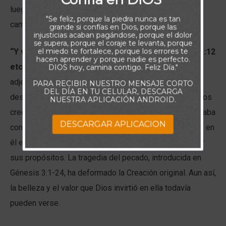
luego siendo sus hijos brindarle toda la honra y gloria
"Se feliz, porque la piedra nunca es tan
caminando en sus estatutos.
grande si confías en Dios, porque las
injusticias acaban pagándose, porque el dolor
se supera, porque el coraje te levanta, porque
el miedo te fortalece, porque los errores te
“Y vio Dios que era bueno” Génesis 1:10, Génesis 1:12
hacen aprender y porque nadie es perfecto.
etc.
La palabra hebrea utilizada aquí para enunciar el
DIOS hoy, camina contigo. Feliz Día."
adjetivo bueno, tiene una amplia gama de significados,
PARA RECIBIR NUESTRO MENSAJE CORTO
DEL DÍA EN TU CELULAR, DESCARGA
desde atractivo y agradable hasta beneficioso y útil. Dios
NUESTRA APLICACIÓN ANDROID.
creó nuestro universo con un propósito. Tal y como estaba
DESCARGAR APLICACION
constituido originalmente, el universo y todo lo que hay en
él eran idóneos para mostrar la gloria de Dios y cumplir
sus propósitos. La tragedia del pecado, introducida en
Génesis 3:1-24, ha deformado la Creación original. Aun así,
la belleza y el valor que Dios invirtió en ella todavía
pueden verse.