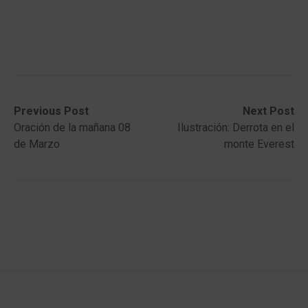
Post
Previous
Next
Previous Post
Next Post
post:
post:
Oración de la mañana 08
Ilustración: Derrota en el
navigation
de Marzo
monte Everest