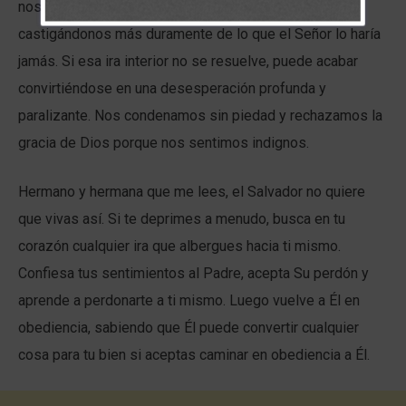
nosotros mismos, reprendiéndonos sin descanso y
castigándonos más duramente de lo que el Señor lo haría
jamás. Si esa ira interior no se resuelve, puede acabar
convirtiéndose en una desesperación profunda y
paralizante. Nos condenamos sin piedad y rechazamos la
gracia de Dios porque nos sentimos indignos.
Hermano y hermana que me lees, el Salvador no quiere
que vivas así. Si te deprimes a menudo, busca en tu
corazón cualquier ira que albergues hacia ti mismo.
Confiesa tus sentimientos al Padre, acepta Su perdón y
aprende a perdonarte a ti mismo. Luego vuelve a Él en
obediencia, sabiendo que Él puede convertir cualquier
cosa para tu bien si aceptas caminar en obediencia a Él.