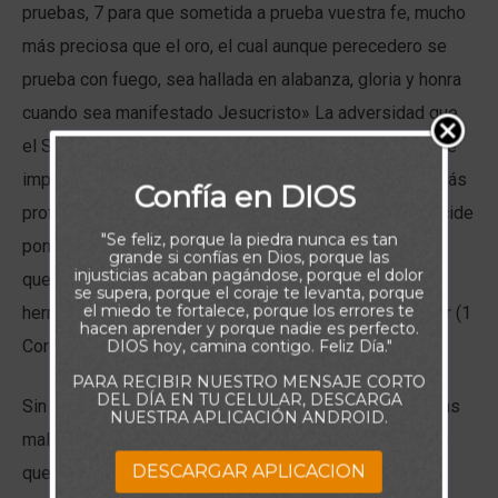
pruebas, 7 para que sometida a prueba vuestra fe, mucho
más preciosa que el oro, el cual aunque perecedero se
prueba con fuego, sea hallada en alabanza, gloria y honra
cuando sea manifestado Jesucristo» La adversidad que
el Señor permite en nuestras vidas puede ser un puente
impresionante hacia una fe más fuerte y una relación más
Confía en DIOS
profunda con Él. También sabemos que si el Padre decide
"Se feliz, porque la piedra nunca es tan
poner a prueba nuestro carácter, no nos dará más de lo
grande si confías en Dios, porque las
injusticias acaban pagándose, porque el dolor
que podamos soportar, sino que nos proporcionará las
se supera, porque el coraje te levanta, porque
el miedo te fortalece, porque los errores te
herramientas necesarias para que podamos perseverar (1
hacen aprender y porque nadie es perfecto.
Corintios 10:13).
DIOS hoy, camina contigo. Feliz Día."
PARA RECIBIR NUESTRO MENSAJE CORTO
DEL DÍA EN TU CELULAR, DESCARGA
Sin embargo, cuando nos damos cuenta de que nuestras
NUESTRA APLICACIÓN ANDROID.
malas decisiones han tenido consecuencias dolorosas
DESCARGAR APLICACION
que debemos soportar, podemos enfurecernos con