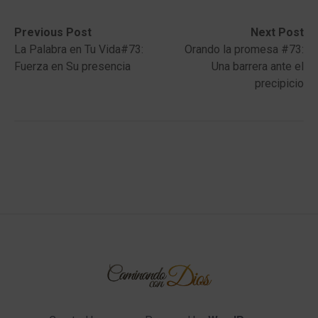
Post
Previous
Next
Previous Post
Next Post
post:
post:
La Palabra en Tu Vida#73:
Orando la promesa #73:
navigation
Fuerza en Su presencia
Una barrera ante el
precipicio