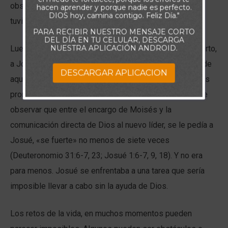
obstáculos de esta nueva tierra. Sólo Caleb y Josué
hacen aprender y porque nadie es perfecto.
DIOS hoy, camina contigo. Feliz Día."
tuvieron la fe de creer a Dios.
PARA RECIBIR NUESTRO MENSAJE CORTO
DEL DÍA EN TU CELULAR, DESCARGA
NUESTRA APLICACIÓN ANDROID.
Luego de eso, tras cuarenta años de vagar por el desierto,
a Josué se le encomienda la tarea de guiar a los hijos de
DESCARGAR APLICACION
aquellos detractores para que tomaran la tierra que Dios
prometió hace mucho tiempo a Abraham. Es interesante
observar que entre el encargo de Moisés y la
comunicación directa de Dios al nuevo líder, se le pedía a
Josué, «se fuerte» no menos de siete veces
(Deuteronomio 31:6-7, 23; Josué 1:6-7, 9, 18). Y no era
para menos. Josué se enfrentaba a una tarea que sería
imposible llevar a cabo sin la ayuda de Dios.
Los retos de la vida, en muchos momentos pueden