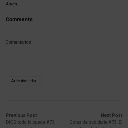
Amén.
Comments
Comentarios
Articulodeldia
Post
Previous
Next
Previous Post
Next Post
post:
post:
DIOS todo lo puede #73:
Gotas de sabiduría #73: El
navigation