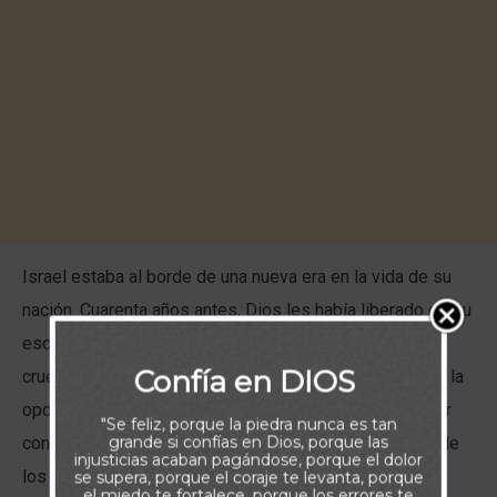
Israel estaba al borde de una nueva era en la vida de su
nación. Cuarenta años antes, Dios les había liberado de su
esclavitud de cuatrocientos años bano la mano impía y
Confía en DIOS
cruel de los faraones egipcios. Pero cuando se les dio la
oportunidad de entrar en la Tierra Prometida, en vez ver
"Se feliz, porque la piedra nunca es tan
grande si confías en Dios, porque las
con buenos ojos su liberación de tal oprobio a manos de
injusticias acaban pagándose, porque el dolor
los faraones, decidieron enfocar su percepción en los
se supera, porque el coraje te levanta, porque
el miedo te fortalece, porque los errores te