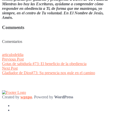
Mientras leo hoy las Escrituras, ayúdame a comprender cómo
responder en obediencia a Ti, de forma que me mantenga, yo
siempre, en el centro de Tu voluntad. En El Nombre de Jesús,
Amén.
Comments
Comentarios
articulodeldia
Post
Previous
Previous Post
post:
Gotas de sabiduría #73: El beneficio de la obediencia
navigation
Next
Next Post
post:
Gladiador de Dios#73: Su presencia nos guíe en el camino
Created by
wpxpo
. Powered by
WordPress