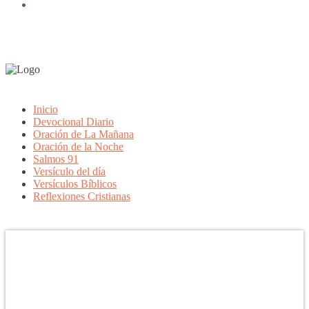
Inicio
Devocional Diario
Oración de La Mañana
Oración de la Noche
Salmos 91
Versículo del día
Versículos Bíblicos
Reflexiones Cristianas
Confía en DIOS
"Se feliz, porque la piedra nunca es tan grande si confías en Dios,
porque las injusticias acaban pagándose, porque el dolor se supera,