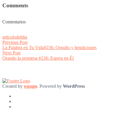
Comments
Comentarios
articulodeldia
Post
Previous
Previous Post
post:
La Palabra en Tu Vida#236: Orgullo y bendiciones
navigation
Next
Next Post
post:
Orando la promesa #236: Espera en Él
Created by
wpxpo
. Powered by
WordPress