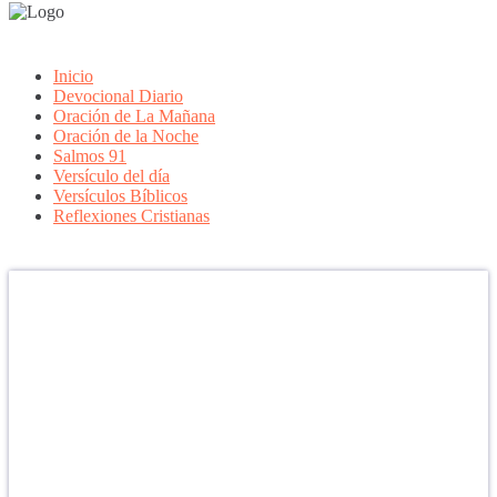
Inicio
Devocional Diario
Oración de La Mañana
Oración de la Noche
Salmos 91
Versículo del día
Versículos Bíblicos
Reflexiones Cristianas
Confía en DIOS
"Se feliz, porque la piedra nunca es tan grande si confías en Dios,
porque las injusticias acaban pagándose, porque el dolor se supera,
porque el coraje te levanta, porque el miedo te fortalece, porque los
errores te hacen aprender y porque nadie es perfecto. DIOS hoy,
camina contigo. Feliz Día."
PARA RECIBIR NUESTRO MENSAJE CORTO DEL DÍA EN