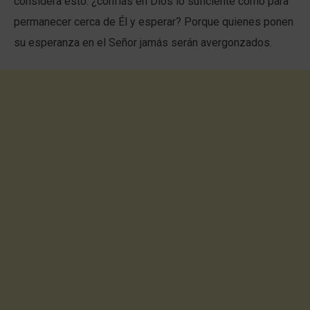
considera esto: ¿confías en Dios lo suficiente como para
permanecer cerca de Él y esperar? Porque quienes ponen
su esperanza en el Señor jamás serán avergonzados.