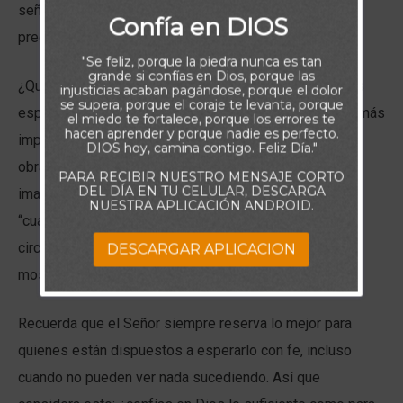
señal de lo que está haciendo, y hasta podrías
Confía en DIOS
preguntarte: “¿Realmente me escuchó?”.
"Se feliz, porque la piedra nunca es tan
grande si confías en Dios, porque las
¿Qué estás aprendiendo cuando el Señor permite esos
injusticias acaban pagándose, porque el dolor
se supera, porque el coraje te levanta, porque
espacios de silencio en tu vida? Una de las lecciones más
el miedo te fortalece, porque los errores te
hacen aprender y porque nadie es perfecto.
importantes es aprender a dejar que Dios sea Dios. Él
DIOS hoy, camina contigo. Feliz Día."
obrará en lo invisible y de maneras que no puedes
PARA RECIBIR NUESTRO MENSAJE CORTO
DEL DÍA EN TU CELULAR, DESCARGA
imaginar. Necesitas dejar en sus manos el “cómo” y el
NUESTRA APLICACIÓN ANDROID.
“cuándo”. No intentes interferir ni manipular las
circunstancias, porque eso solo traerá confusión. Él te
DESCARGAR APLICACION
mostrará cuándo y cómo actuar.
Recuerda que el Señor siempre reserva lo mejor para
quienes están dispuestos a esperarlo con fe, incluso
cuando no pueden ver nada sucediendo. Así que