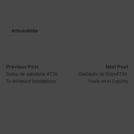
Articulodeldia
Post
Previous
Next
Previous Post
Next Post
post:
post:
Gotas de sabiduría #236:
Gladiador de Dios#236:
navigation
Tu defensor bondadoso
Vuela en el Espíritu