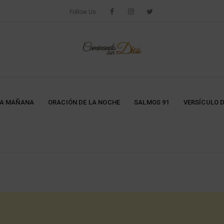
Follow Us
LA MAÑANA
ORACIÓN DE LA NOCHE
SALMOS 91
VERSÍCULO D