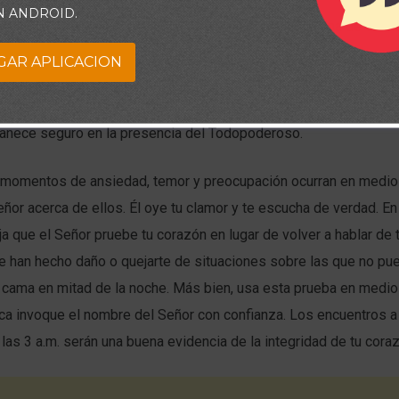
N ANDROID.
 clama al Señor por ayuda y busca la vindicación divina de su in
za a cambiar. David declara la misericordia, la salvación, la prot
GAR APLICACION
os, y convierte su miedo y su concentración en la vindicación en 
l Señor. Aunque el enemigo todavía lo rodea, no permite que su
anece seguro en la presencia del Todopoderoso.
momentos de ansiedad, temor y preocupación ocurran en medio 
eñor acerca de ellos. Él oye tu clamor y te escucha de verdad. E
 que el Señor pruebe tu corazón en lugar de volver a hablar de 
e han hecho daño o quejarte de situaciones sobre las que no pu
 cama en mitad de la noche. Más bien, usa esta prueba en medio
oca invoque el nombre del Señor con confianza. Los encuentros 
 las 3 a.m. serán una buena evidencia de la integridad de tu cora