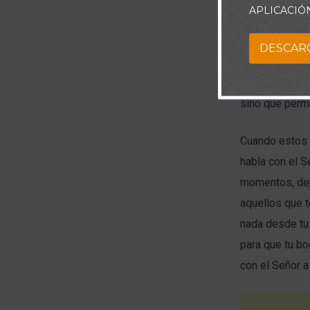
APLICACIÓ
Mientras David
enfoque comien
DESCAR
justicia de Di
confianza en e
sino que perm
Cuando estos 
habla con el S
momentos, deja
aquellos que t
nada desde tu
para que tu b
con el Señor a