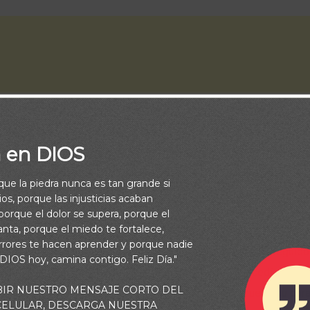
a en DIOS
rque la piedra nunca es tan grande si
os, porque las injusticias acaban
orque el dolor se supera, porque el
vanta, porque el miedo te fortalece,
, el primer salmo del libro de los Salmos que se identifica como
rrores te hacen aprender y porque nadie
endo al Señor vindicación y liberación. Era un hombre perseguido 
 DIOS hoy, camina contigo. Feliz Día."
ejaba en su empeño de matarlo. Los combates se sucedían a su a
BIR NUESTRO MENSAJE CORTO DEL
n su interior y, en medio de la noche, Dios puso a prueba su cor
 CELULAR, DESCARGA NUESTRA