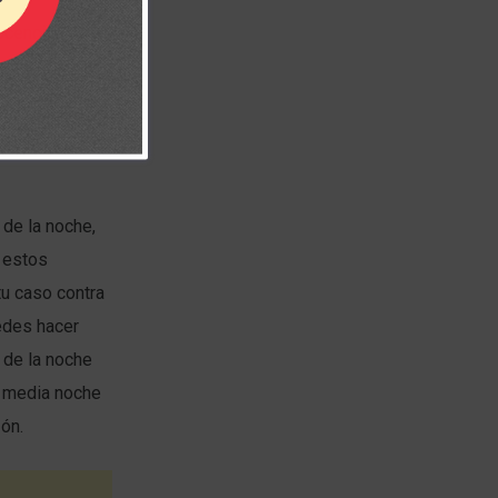
ocencia, su
ección y la
una oración de
 boca peque,
de la noche,
n estos
tu caso contra
edes hacer
 de la noche
a media noche
zón.