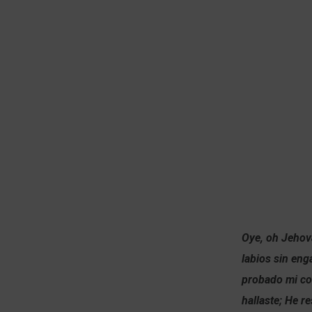
Oye, oh Jehová
labios sin eng
probado mi co
hallaste; He r