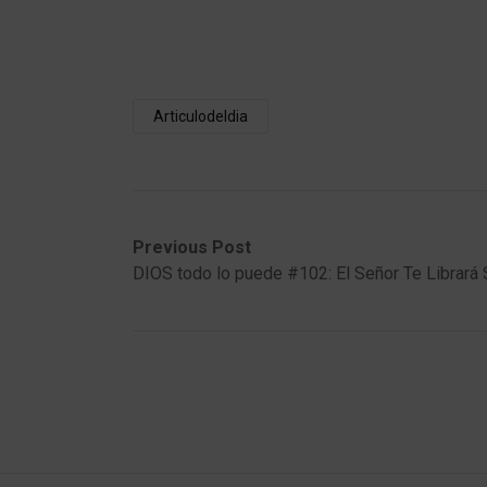
Articulodeldia
Post
Previous
Next
Previous Post
post:
post:
DIOS todo lo puede #102: El Señor Te Librará
navigation