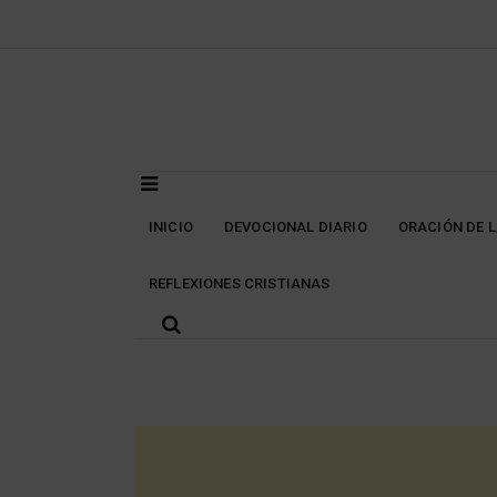
Skip
to
content
INICIO
DEVOCIONAL DIARIO
ORACIÓN DE 
REFLEXIONES CRISTIANAS