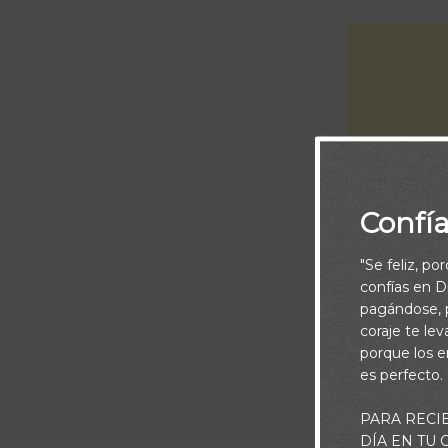
Confí
"Se feliz, po
confías en Di
pagándose, p
coraje te le
En el Salmo 17
porque los e
David ora pidi
es perfecto.
Saúl, que no c
PARA RECI
miedo crecía e
DÍA EN TU