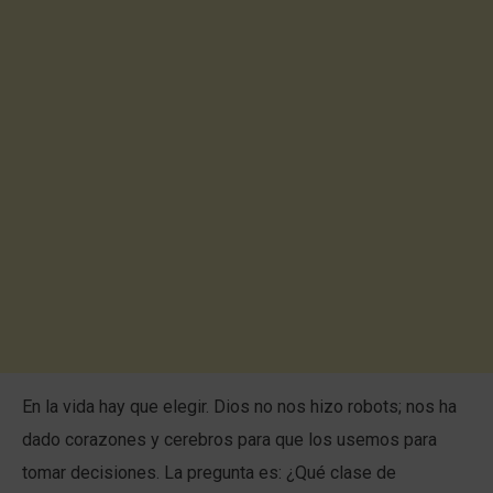
En la vida hay que elegir. Dios no nos hizo robots; nos ha
dado corazones y cerebros para que los usemos para
tomar decisiones. La pregunta es: ¿Qué clase de