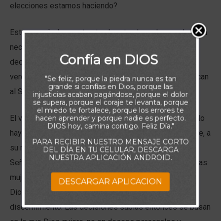
elecciones estamos haciendo?
Estos versículos contrastan la naturaleza de una elección
necia en relación a una sabia. Un necio no basa sus
Confía en DIOS
decisiones en un sano discernimiento espiritual de la
verdad de Dios. «Los justos,» que aman al Señor, “invocan
"Se feliz, porque la piedra nunca es tan
grande si confías en Dios, porque las
al Señor” y buscan Su sabiduría.
injusticias acaban pagándose, porque el dolor
se supera, porque el coraje te levanta, porque
el miedo te fortalece, porque los errores te
El versículo 1 indica que la voz del necio argumenta: «No
hacen aprender y porque nadie es perfecto.
DIOS hoy, camina contigo. Feliz Día."
hay Dios». Una mujer insensata elige hacer lo que quiere, a
PARA RECIBIR NUESTRO MENSAJE CORTO
su manera, sin tener en cuenta los mandamientos del
DEL DÍA EN TU CELULAR, DESCARGA
NUESTRA APLICACIÓN ANDROID.
Señor. Su elección y su vida giran en torno a ella. Pero las
mujeres que buscan la voluntad de Dios, el corazón de
DESCARGAR APLICACION
Dios y la verdad de Dios se vuelven sabias y con
discernimiento. Las decisiones sabias entonces se basan