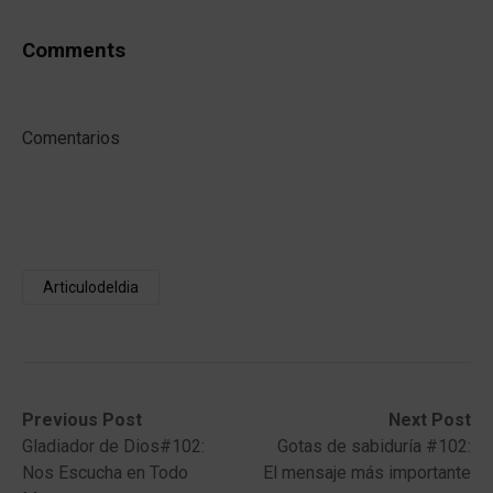
Comments
Comentarios
Articulodeldia
Post
Previous
Next
Previous Post
Next Post
post:
post:
Gladiador de Dios#102:
Gotas de sabiduría #102:
navigation
Nos Escucha en Todo
El mensaje más importante