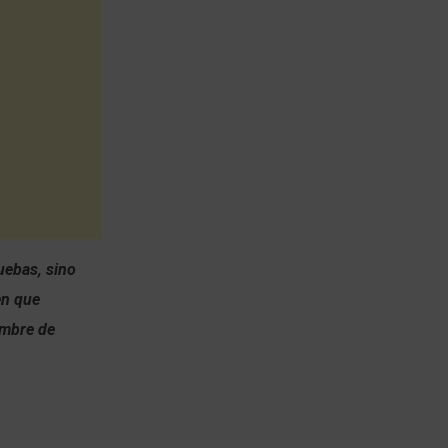
uebas, sino
en que
ombre de