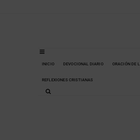
Skip
to
content
INICIO
DEVOCIONAL DIARIO
ORACIÓN DE 
REFLEXIONES CRISTIANAS