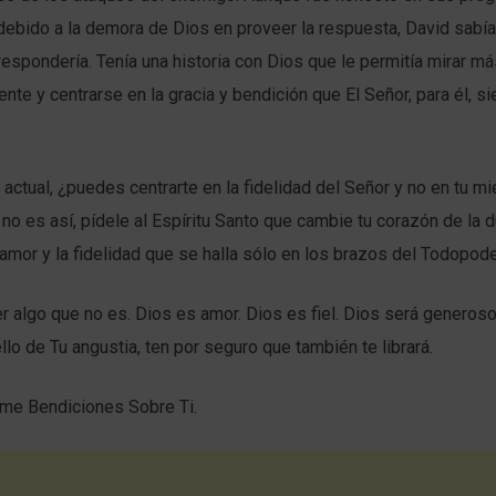
debido a la demora de Dios en proveer la respuesta, David sabí
respondería. Tenía una historia con Dios que le permitía mirar más
ente y centrarse en la gracia y bendición que El Señor, para él, s
n actual, ¿puedes centrarte en la fidelidad del Señor y no en tu mi
 no es así, pídele al Espíritu Santo que cambie tu corazón de la d
amor y la fidelidad que se halla sólo en los brazos del Todopod
r algo que no es. Dios es amor. Dios es fiel. Dios será generos
ello de Tu angustia, ten por seguro que también te librará.
ame Bendiciones Sobre Ti.