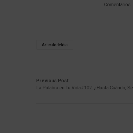
Comentarios
Articulodeldia
Post
Previous
Next
Previous Post
post:
post:
La Palabra en Tu Vida#102: ¿Hasta Cuándo, S
navigation