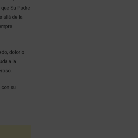
a que Su Padre
 allá de la
iempre
edo, dolor o
uda a la
eroso.
o con su