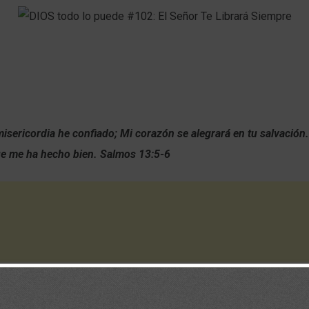
isericordia he confiado; Mi corazón se alegrará en tu salvación.
e me ha hecho bien. Salmos 13:5-6