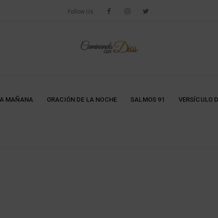
Follow Us
LA MAÑANA
ORACIÓN DE LA NOCHE
SALMOS 91
VERSÍCULO D