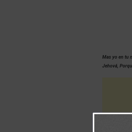
Mas yo en tu m
Jehová, Porqu