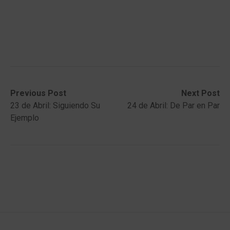
Post
Previous
Next
Previous Post
Next Post
post:
post:
23 de Abril: Siguiendo Su
24 de Abril: De Par en Par
navigation
Ejemplo