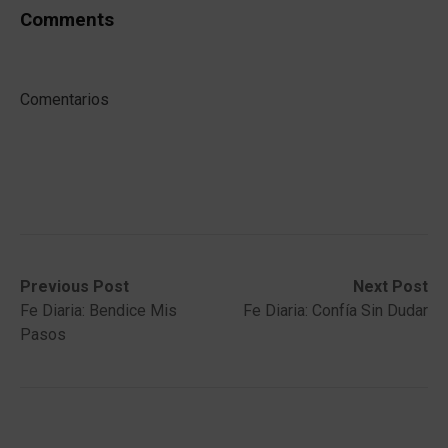
Comments
Comentarios
Post
Previous
Next
Previous Post
Next Post
post:
post:
Fe Diaria: Bendice Mis
Fe Diaria: Confía Sin Dudar
navigation
Pasos