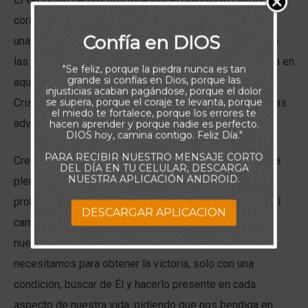
corazón del apóstol Pablo mientras buscaba mantener
Confía en DIOS
una relación de vida tan amplia y profunca con Dios que
las prueba y circunstancias apremiantes que transitaba en
"Se feliz, porque la piedra nunca es tan
grande si confías en Dios, porque las
aquel momento no fuesen notables. Es decir, tal como
injusticias acaban pagándose, porque el dolor
se supera, porque el coraje te levanta, porque
Cristo lo hizo, Pablo seguiría su ejemplo y a pesar de las
el miedo te fortalece, porque los errores te
adversidades se fortalecería en la debilidad.
hacen aprender y porque nadie es perfecto.
DIOS hoy, camina contigo. Feliz Día."
PARA RECIBIR NUESTRO MENSAJE CORTO
Creo que esta es una lección sabia y clara para una vida
DEL DÍA EN TU CELULAR, DESCARGA
NUESTRA APLICACIÓN ANDROID.
plena junto a Dios: a pesar de las muchas pruebas y
problemas que puedan desalentarnos y agotarnos en el
DESCARGAR APLICACION
camino, debemos ser siempre conscientes de que
nuestro Padre guarda la fuerza y el poder que
necesitamos para obtener la victoria, solo con una
condición, buscar de Él y hacerlo presente en cada
aspecto de nuestra vida, pidiendo que nos bendiga en