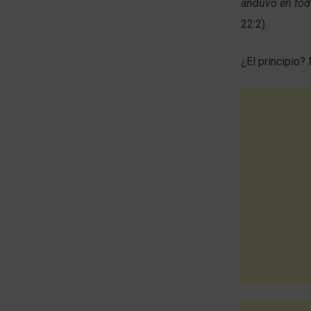
anduvo en todo
22:2).
¿El principio?