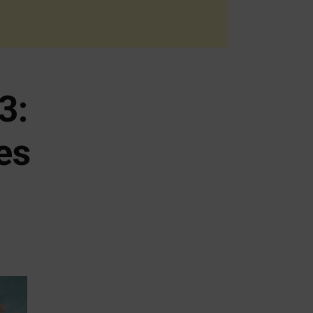
3:
es