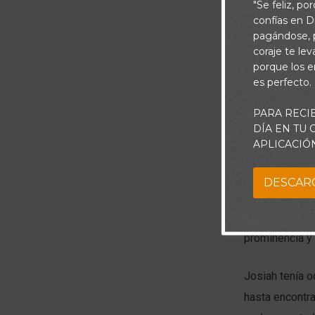
"Se feliz, po
confías en Di
pagándose, p
coraje te le
porque los e
es perfecto.
PARA RECI
DÍA EN TU
El mundo ha vi
APLICACIÓ
visto un rey m
empañada. El t
DESCAR
ídolos. Pero a
reconstruido, 
prominencia y 
Josiah tenía o
hasta encontra