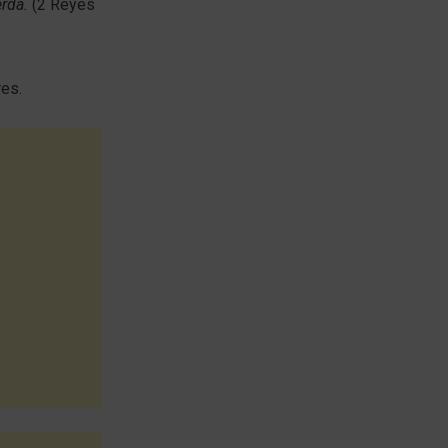
erda.
(2 Reyes
res.