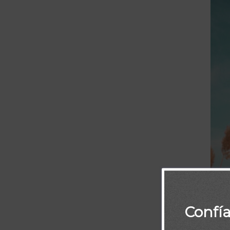
Confí