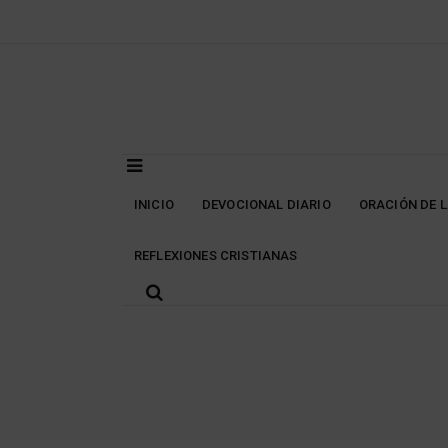
Skip
to
content
INICIO
DEVOCIONAL DIARIO
ORACIÓN DE 
REFLEXIONES CRISTIANAS