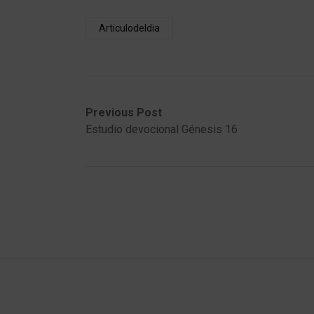
Articulodeldia
Post
Previous
Next
Previous Post
post:
post:
Estudio devocional Génesis 16
navigation