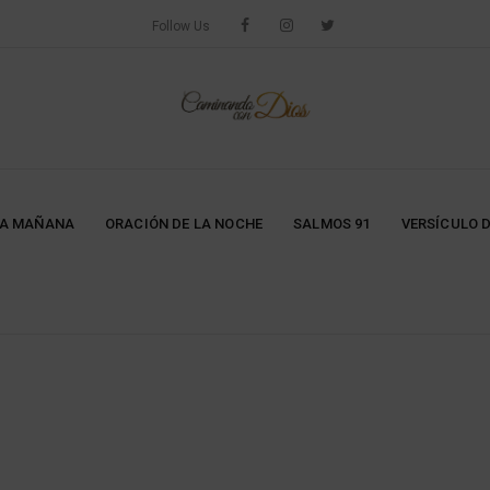
Follow Us
LA MAÑANA
ORACIÓN DE LA NOCHE
SALMOS 91
VERSÍCULO D