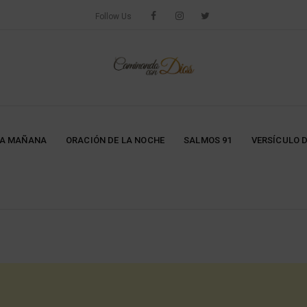
Follow Us
LA MAÑANA
ORACIÓN DE LA NOCHE
SALMOS 91
VERSÍCULO D