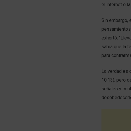
el internet o l
Sin embargo, e
pensamientos 
exhortó: “Llev
sabía que la t
para contrarr
La verdad es q
10:13), pero 
señales y conf
desobedecerl