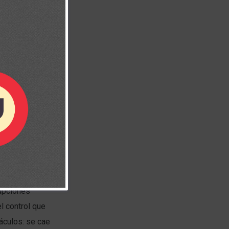
stán
, las personas
ovisto caminos
upciones
l control que
táculos: se cae