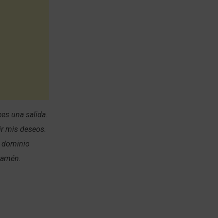
ees una salida.
ir mis deseos.
y dominio
, amén.