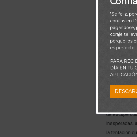
Confí
"Se feliz, po
confías en Di
pagándose, p
coraje te le
porque los e
es perfecto.
PARA RECI
DÍA EN TU
APLICACIÓ
En la mayoría 
DESCAR
claramente señ
sepan cómo pon
de escape cua
inesperadas, a
la tentación q