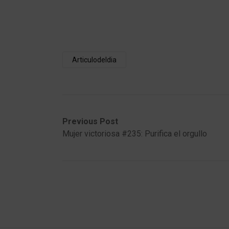
Articulodeldia
Post
Previous
Next
Previous Post
post:
post:
Mujer victoriosa #235: Purifica el orgullo
navigation