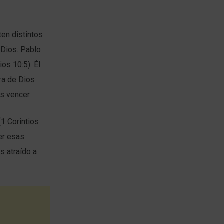
ten distintos
 Dios. Pablo
os 10:5). Él
ra de Dios
s vencer.
(1 Corintios
er esas
s atraído a