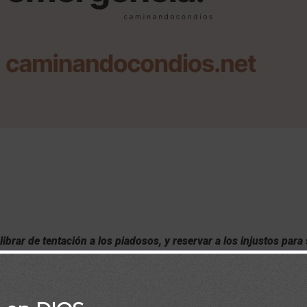
librar de tentación a los piadosos, y reservar a los injustos para
uicio. 2 Pedro 2:9