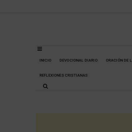
Skip
to
content
INICIO
DEVOCIONAL DIARIO
ORACIÓN DE 
REFLEXIONES CRISTIANAS