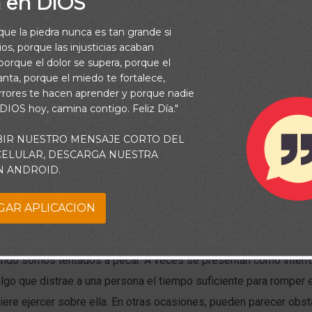
a en DIOS
rque la piedra nunca es tan grande si
os, porque las injusticias acaban
orque el dolor se supera, porque el
vanta, porque el miedo te fortalece,
rrores te hacen aprender y porque nadie
 DIOS hoy, camina contigo. Feliz Día."
BIR NUESTRO MENSAJE CORTO DEL
 CELULAR, DESCARGA NUESTRA
N ANDROID.
de las tiendas y edificios públicos, las salidas de emergencia e
GAR APLICACION
aladas para que, en caso de incendio u otra situación peligrosa
erse a salvo. Lo mismo ocurre en la vida cristiana: Dios ha pr
ndo somos tentados a pecar. A veces se presentan como interr
lgo que distrae a una persona el tiempo suficiente para romper e
uiere ejercer sobre ella. En otras ocasiones, pueden parecer obs