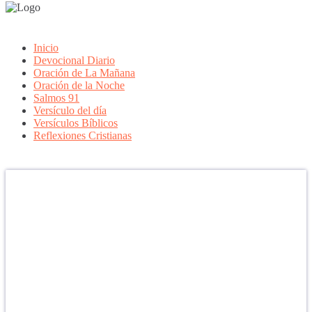
Inicio
Devocional Diario
Oración de La Mañana
Oración de la Noche
Salmos 91
Versículo del día
Versículos Bíblicos
Reflexiones Cristianas
Confía en DIOS
"Se feliz, porque la piedra nunca es tan grande si confías en Dios,
porque las injusticias acaban pagándose, porque el dolor se supera,
porque el coraje te levanta, porque el miedo te fortalece, porque los
errores te hacen aprender y porque nadie es perfecto. DIOS hoy,
camina contigo. Feliz Día."
PARA RECIBIR NUESTRO MENSAJE CORTO DEL DÍA EN