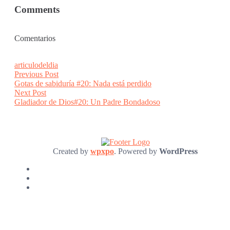
Comments
Comentarios
articulodeldia
Post
Previous
Previous Post
post:
Gotas de sabiduría #20: Nada está perdido
navigation
Next
Next Post
post:
Gladiador de Dios#20: Un Padre Bondadoso
Created by
wpxpo
. Powered by
WordPress