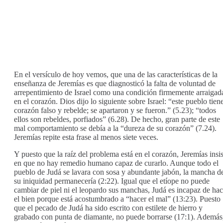
En el versículo de hoy vemos, que una de las características de la
enseñanza de Jeremías es que diagnosticó la falta de voluntad de
arrepentimiento de Israel como una condición firmemente arraigad
en el corazón. Dios dijo lo siguiente sobre Israel: “este pueblo tien
corazón falso y rebelde; se apartaron y se fueron.” (5.23); “todos
ellos son rebeldes, porfiados” (6.28). De hecho, gran parte de este
mal comportamiento se debía a la “dureza de su corazón” (7.24).
Jeremías repite esta frase al menos siete veces.
Y puesto que la raíz del problema está en el corazón, Jeremías insis
en que no hay remedio humano capaz de curarlo. Aunque todo el
pueblo de Judá se lavara con sosa y abundante jabón, la mancha d
su iniquidad permanecería (2:22). Igual que el etíope no puede
cambiar de piel ni el leopardo sus manchas, Judá es incapaz de hac
el bien porque está acostumbrado a “hacer el mal” (13:23). Puesto
que el pecado de Judá ha sido escrito con estilete de hierro y
grabado con punta de diamante, no puede borrarse (17:1). Además