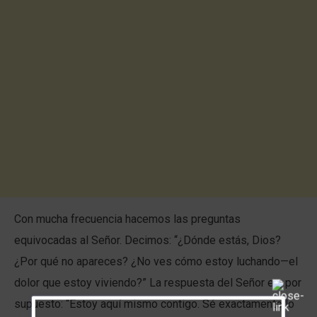
Con mucha frecuencia hacemos las preguntas
equivocadas al Señor. Decimos: “¿Dónde estás, Dios?
¿Por qué no apareces? ¿No ves cómo estoy luchando—el
dolor que estoy viviendo?” La respuesta del Señor es, por
supuesto: “Estoy aquí mismo contigo. Sé exactamente lo