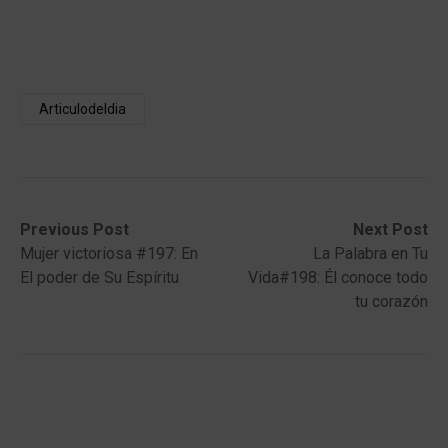
Articulodeldia
Post
Previous
Next
Previous Post
Next Post
post:
post:
Mujer victoriosa #197: En
La Palabra en Tu
navigation
El poder de Su Espíritu
Vida#198: Él conoce todo
tu corazón