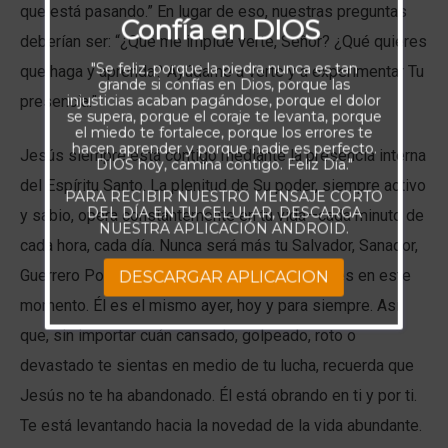
que está pasando.” En lugar de eso, nuestras preguntas
Confía en DIOS
deberían ser: “¿Qué me impide verte, Señor? ¿Qué quieres
"Se feliz, porque la piedra nunca es tan
que haga y aprenda? Ayúdame a verte y a experimentar Tu
grande si confías en Dios, porque las
injusticias acaban pagándose, porque el dolor
presencia.”
se supera, porque el coraje te levanta, porque
el miedo te fortalece, porque los errores te
hacen aprender y porque nadie es perfecto.
Jesús siempre está contigo mediante la presencia interna
DIOS hoy, camina contigo. Feliz Día."
del Espíritu Santo. La plenitud de Su poder, siempre activo
PARA RECIBIR NUESTRO MENSAJE CORTO
DEL DÍA EN TU CELULAR, DESCARGA
y sabio, opera constantemente en tu vida—cada minuto de
NUESTRA APLICACIÓN ANDROID.
cada hora, cada día. Nunca será más tu Salvador, Sanador,
Guerrero Poderoso o Libertador de lo que ya es en este
DESCARGAR APLICACION
momento. Él es el mismo ayer, hoy y para siempre. Así
que, sin importar cuán cansado, golpeado, roto o
devastado te sientas en medio de tu lucha, recuerda que
Jesús no te ha abandonado. Él está obrando en ti y por ti.
Te está levantando hacia la novedad de la vida abundante.