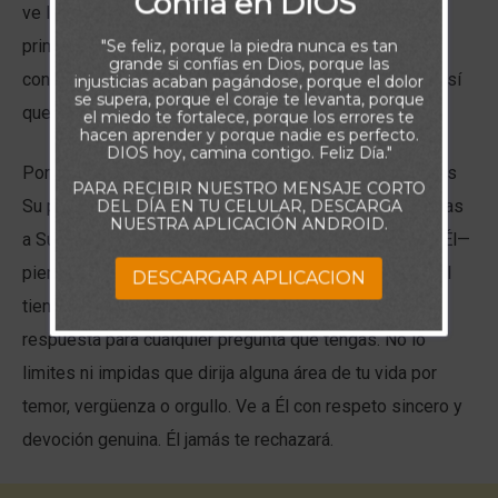
Confía en DIOS
ve las heridas que te has causado por no acudir a Él
primero. No tienes que esconderle nada—Él está
"Se feliz, porque la piedra nunca es tan
grande si confías en Dios, porque las
consciente de todo y aun así te ama sin condiciones. Así
injusticias acaban pagándose, porque el dolor
se supera, porque el coraje te levanta, porque
que confiésalo todo y descarga tu alma en Él.
el miedo te fortalece, porque los errores te
hacen aprender y porque nadie es perfecto.
DIOS hoy, camina contigo. Feliz Día."
Por supuesto, debido a esos fracasos, quizá no sientas
PARA RECIBIR NUESTRO MENSAJE CORTO
Su presencia. Pero lo que más le importa es que vuelvas
DEL DÍA EN TU CELULAR, DESCARGA
NUESTRA APLICACIÓN ANDROID.
a Sus brazos. Ve a Él con libertad. Reconoce quién es Él—
piensa realmente en Él y adóralo. Reconoce que solo Él
DESCARGAR APLICACION
tiene la respuesta correcta para ti y que es la mejor
respuesta para cualquier pregunta que tengas. No lo
limites ni impidas que dirija alguna área de tu vida por
temor, vergüenza o orgullo. Ve a Él con respeto sincero y
devoción genuina. Él jamás te rechazará.