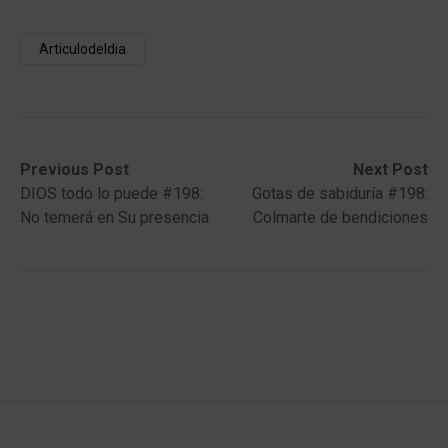
Articulodeldia
Post
Previous
Next
Previous Post
Next Post
post:
post:
DIOS todo lo puede #198:
Gotas de sabiduría #198:
navigation
No temerá en Su presencia
Colmarte de bendiciones