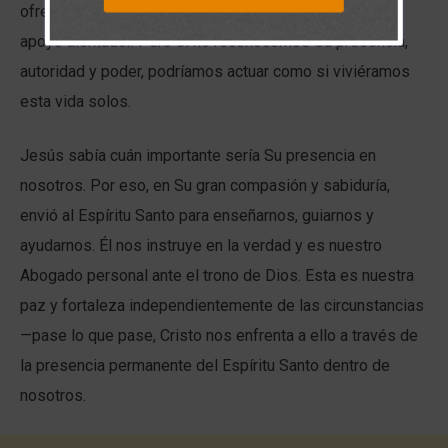
ofrecería. Él camina a nuestro lado, dándonos fuerza y
apoyo alentador. Pero si no reconocemos Su presencia,
autoridad y poder, podríamos actuar como si viviéramos
esta vida solos.
Jesús sabía cuán importante sería Su presencia en
nosotros. Por eso, en Su gran compasión y sabiduría,
envió al Espíritu Santo para enseñarnos, guiarnos y
ayudarnos. Él nos instruye en la verdad y es nuestro
Abogado personal ante el trono de Dios. Esta es nuestra
paz y fortaleza independientemente de las circunstancias
—pase lo que pase, Cristo nos enfrenta a ello a través de
la presencia permanente del Espíritu Santo dentro de
nosotros.