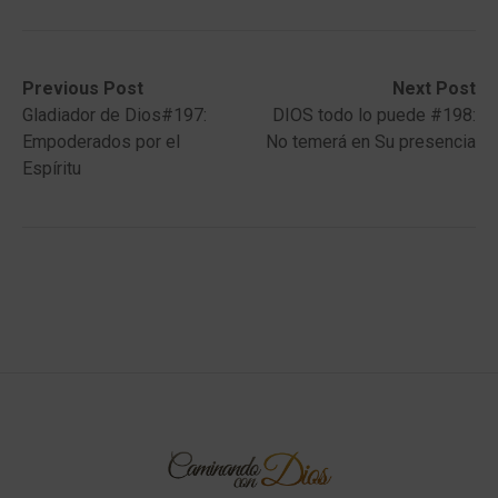
Post
Previous
Next
Previous Post
Next Post
post:
post:
Gladiador de Dios#197:
DIOS todo lo puede #198:
navigation
Empoderados por el
No temerá en Su presencia
Espíritu