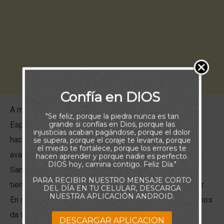
Confía en DIOS
A menudo existe misterio alrededor de la persona del
"Se feliz, porque la piedra nunca es tan
grande si confías en Dios, porque las
Espíritu Santo: nuestra comprensión de quién es y qué
injusticias acaban pagándose, porque el dolor
hace puede ser confusa. Sin embargo, no es posible
se supera, porque el coraje te levanta, porque
el miedo te fortalece, porque los errores te
avanzar en la vida cristiana sin Su presencia. El Espíritu
hacen aprender y porque nadie es perfecto.
DIOS hoy, camina contigo. Feliz Día."
Santo es el representante personal de Dios aquí en la
PARA RECIBIR NUESTRO MENSAJE CORTO
tierra, y Su papel es ser nuestro Ayudador y Consolador.
DEL DÍA EN TU CELULAR, DESCARGA
NUESTRA APLICACIÓN ANDROID.
En griego, la palabra es
parakletos
, que sugiere que Él nos
da lo mismo que un consejero legal o un defensor
DESCARGAR APLICACION