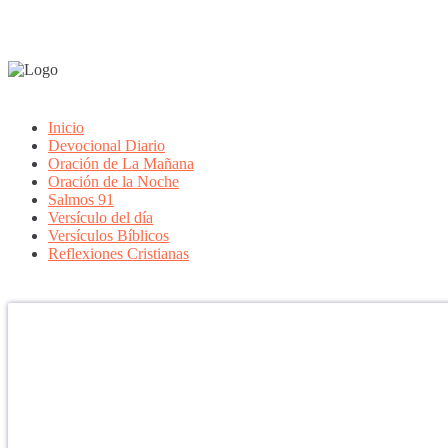
Inicio
Devocional Diario
Oración de La Mañana
Oración de la Noche
Salmos 91
Versículo del día
Versículos Bíblicos
Reflexiones Cristianas
Confía en DIOS
"Se feliz, porque la piedra nunca es tan grande si confías en Dios, po
porque el dolor se supera, porque el coraje te levanta, porque el miedo
aprender y porque nadie es perfecto. DIOS hoy, camina contigo. Feli