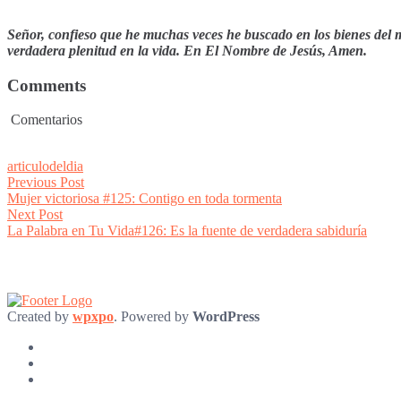
Señor, confieso que he muchas veces he buscado en los bienes del m
verdadera plenitud en la vida. En El Nombre de Jesús, Amen.
Comments
Comentarios
articulodeldia
Post
Previous
Previous Post
post:
Mujer victoriosa #125: Contigo en toda tormenta
navigation
Next
Next Post
post:
La Palabra en Tu Vida#126: Es la fuente de verdadera sabiduría
Created by
wpxpo
. Powered by
WordPress