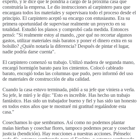
experto, y le dice que le pondría a cargo de la próxima casa que
construiría la empresa. Le dio instrucciones al carpintero para que
encargara todos los materiales y supervisara todo el proceso desde el
principio. El carpintero aceptó su encargo con entusiasmo. Era su
primera oportunidad de supervisar realmente un proyecto en su
totalidad. Estudió los planos y comprobó cada medida. Entonces
pensó: "Si realmente estoy al mando, ¿por qué no recortar algunos
gastos, utilizar materiales más baratos y poner el dinero extra en su
bolsillo? ¿Quién notaría la diferencia? Después de pintar el lugar,
nadie podría darse cuenta".
El carpintero comenzó su trabajo. Utilizó madera de segunda mano,
encargó hormigón barato para los cimientos. Colocó cableado
barato, encogió todas las columnas que pudo, pero informó del uso
de materiales de construcción de alta calidad.
Cuando la casa estuvo terminada, pidió a su jefe que viniera a verla.
Su jefe, le miró y le dijo: "Esto es increíble. Has hecho un trabajo
fantástico. Has sido un trabajador bueno y fiel y has sido tan honesto
en todos estos años que te mostraré mi gratitud regalándote esta
casa."
Cosechamos lo que sembramos. Así como no podemos plantar
malas hierbas y cosechar flores, tampoco podemos pecar y cosechar
justicia (bendición). Hay reacciones a nuestras acciones. Piénselo: