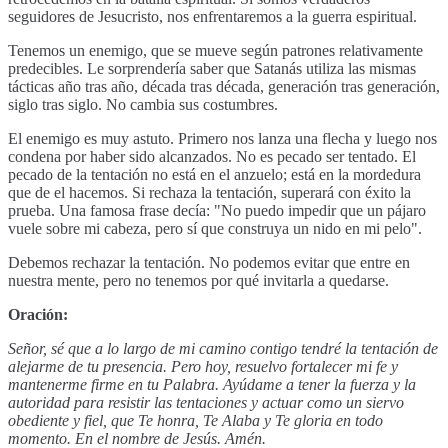
seguidores de Jesucristo, nos enfrentaremos a la guerra espiritual.
Tenemos un enemigo, que se mueve según patrones relativamente
predecibles. Le sorprendería saber que Satanás utiliza las mismas
tácticas año tras año, década tras década, generación tras generación,
siglo tras siglo. No cambia sus costumbres.
El enemigo es muy astuto. Primero nos lanza una flecha y luego nos
condena por haber sido alcanzados. No es pecado ser tentado. El
pecado de la tentación no está en el anzuelo; está en la mordedura
que de el hacemos. Si rechaza la tentación, superará con éxito la
prueba. Una famosa frase decía: "No puedo impedir que un pájaro
vuele sobre mi cabeza, pero sí que construya un nido en mi pelo".
Debemos rechazar la tentación. No podemos evitar que entre en
nuestra mente, pero no tenemos por qué invitarla a quedarse.
Oración:
Señor, sé que a lo largo de mi camino contigo tendré la tentación de
alejarme de tu presencia. Pero hoy, resuelvo fortalecer mi fe y
mantenerme firme en tu Palabra. Ayúdame a tener la fuerza y la
autoridad para resistir las tentaciones y actuar como un siervo
obediente y fiel, que Te honra, Te Alaba y Te gloria en todo
momento. En el nombre de Jesús. Amén.