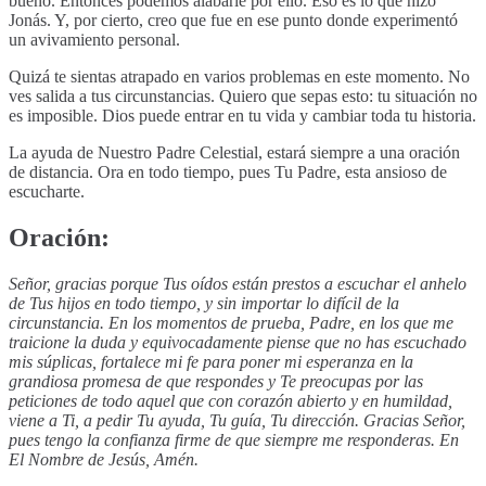
bueno. Entonces podemos alabarle por ello. Eso es lo que hizo
Jonás. Y, por cierto, creo que fue en ese punto donde experimentó
un avivamiento personal.
Quizá te sientas atrapado en varios problemas en este momento. No
ves salida a tus circunstancias. Quiero que sepas esto: tu situación no
es imposible. Dios puede entrar en tu vida y cambiar toda tu historia.
La ayuda de Nuestro Padre Celestial, estará siempre a una oración
de distancia. Ora en todo tiempo, pues Tu Padre, esta ansioso de
escucharte.
Oración:
Señor, gracias porque Tus oídos están prestos a escuchar el anhelo
de Tus hijos en todo tiempo, y sin importar lo difícil de la
circunstancia. En los momentos de prueba, Padre, en los que me
traicione la duda y equivocadamente piense que no has escuchado
mis súplicas, fortalece mi fe para poner mi esperanza en la
grandiosa promesa de que respondes y Te preocupas por las
peticiones de todo aquel que con corazón abierto y en humildad,
viene a Ti, a pedir Tu ayuda, Tu guía, Tu dirección. Gracias Señor,
pues tengo la confianza firme de que siempre me responderas. En
El Nombre de Jesús, Amén.