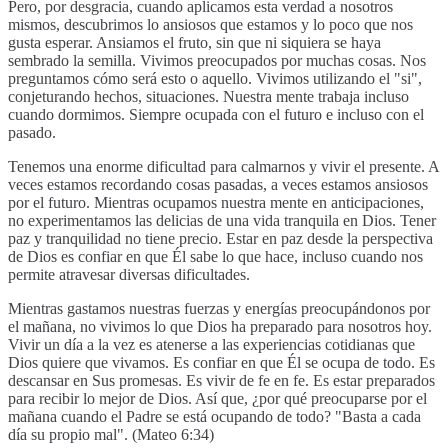
Pero, por desgracia, cuando aplicamos esta verdad a nosotros
mismos, descubrimos lo ansiosos que estamos y lo poco que nos
gusta esperar. Ansiamos el fruto, sin que ni siquiera se haya
sembrado la semilla. Vivimos preocupados por muchas cosas. Nos
preguntamos cómo será esto o aquello. Vivimos utilizando el "si",
conjeturando hechos, situaciones. Nuestra mente trabaja incluso
cuando dormimos. Siempre ocupada con el futuro e incluso con el
pasado.
Tenemos una enorme dificultad para calmarnos y vivir el presente. A
veces estamos recordando cosas pasadas, a veces estamos ansiosos
por el futuro. Mientras ocupamos nuestra mente en anticipaciones,
no experimentamos las delicias de una vida tranquila en Dios. Tener
paz y tranquilidad no tiene precio. Estar en paz desde la perspectiva
de Dios es confiar en que Él sabe lo que hace, incluso cuando nos
permite atravesar diversas dificultades.
Mientras gastamos nuestras fuerzas y energías preocupándonos por
el mañana, no vivimos lo que Dios ha preparado para nosotros hoy.
Vivir un día a la vez es atenerse a las experiencias cotidianas que
Dios quiere que vivamos. Es confiar en que Él se ocupa de todo. Es
descansar en Sus promesas. Es vivir de fe en fe. Es estar preparados
para recibir lo mejor de Dios. Así que, ¿por qué preocuparse por el
mañana cuando el Padre se está ocupando de todo? "Basta a cada
día su propio mal". (Mateo 6:34)