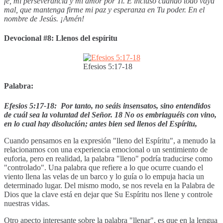
fe, mi perseverancia y mi amor por Ti. E incluso cuando todo vaya
mal, que mantenga firme mi paz y esperanza en Tu poder. En el
nombre de Jesús. ¡Amén!
Devocional #8: Llenos del espíritu
Efesios 5:17-18
Palabra:
Efesios 5:17-18: Por tanto, no seáis insensatos, sino entendidos
de cuál sea la voluntad del Señor. 18 No os embriaguéis con vino,
en lo cual hay disolución; antes bien sed llenos del Espíritu,
Cuando pensamos en la expresión "lleno del Espíritu", a menudo la
relacionamos con una experiencia emocional o un sentimiento de
euforia, pero en realidad, la palabra "lleno" podría traducirse como
"controlado". Una palabra que refiere a lo que ocurre cuando el
viento llena las velas de un barco y lo guía o lo empuja hacia un
determinado lugar. Del mismo modo, se nos revela en la Palabra de
Dios que la clave está en dejar que Su Espíritu nos llene y controle
nuestras vidas.
Otro apecto interesante sobre la palabra "llenar", es que en la lengua