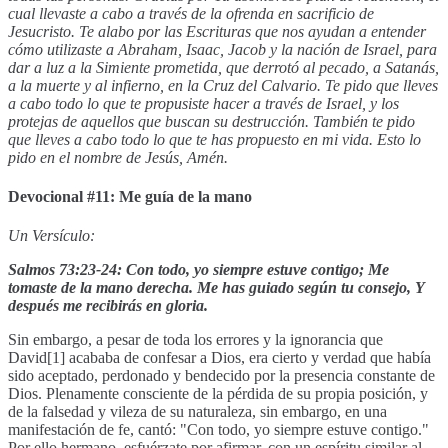
cual llevaste a cabo a través de la ofrenda en sacrificio de
Jesucristo. Te alabo por las Escrituras que nos ayudan a entender
cómo utilizaste a Abraham, Isaac, Jacob y la nación de Israel, para
dar a luz a la Simiente prometida, que derrotó al pecado, a Satanás,
a la muerte y al infierno, en la Cruz del Calvario. Te pido que lleves
a cabo todo lo que te propusiste hacer a través de Israel, y los
protejas de aquellos que buscan su destrucción. También te pido
que lleves a cabo todo lo que te has propuesto en mi vida. Esto lo
pido en el nombre de Jesús, Amén.
Devocional #11: Me guía de la mano
Un Versículo:
Salmos 73:23-24: Con todo, yo siempre estuve contigo; Me
tomaste de la mano derecha. Me has guiado según tu consejo, Y
después me recibirás en gloria.
Sin embargo, a pesar de toda los errores y la ignorancia que
David[1] acababa de confesar a Dios, era cierto y verdad que había
sido aceptado, perdonado y bendecido por la presencia constante de
Dios. Plenamente consciente de la pérdida de su propia posición, y
de la falsedad y vileza de su naturaleza, sin embargo, en una
manifestación de fe, cantó: "Con todo, yo siempre estuve contigo."
Por ello hermano, esfuérzate por afirmar, con un espíritu similar al