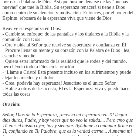
por oír la Palabra de Dios. Así que busque llenarse de las "buenas
nuevas" que trae la Biblia. Su esperanza renacerá si tiene a Dios
como centro de su atención y motivación. Entonces, por el poder del
Espíritu, rebosará de la esperanza viva que viene de Dios.
Reavive su esperanza en Dios:
- Cambie su enfoque: de las pantallas y los titulares a la Biblia y la
comunión con Dios
- Ore y pida al Señor que reavive su esperanza y confianza en Él
- Procure llenar su mente y su corazón con la Palabra de Dios - lea,
escuche y medite
- Quiera estar informado de la realidad que le rodea y del mundo,
pero llévelo todo a Dios en la oración.
- ¡Llame a Cristo! Está presente incluso en los sufrimientos y puede
alejar los miedos y el dolor
- Crea, ¡todavía hay esperanza! Jesucristo es el único Señor
- Hable a otros de Jesucristo, Él es la Esperanza viva y puede hacer
todas las cosas
Oración:
Señor, Dios de la Esperanza, ¡reaviva mi esperanza en Ti! llegan
días duros, Padre, y hay veces que no veo la salida.... Pero creo que
Tú eres el mismo ayer, hoy y siempre. Ayúdame a continuar firme en
Ti, confiando en Tu Palabra, que es la verdad eterna... Aumenta mi