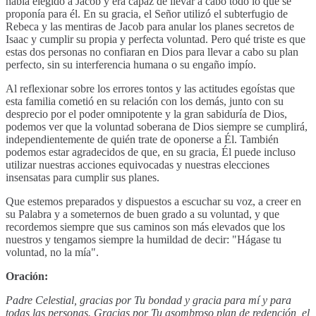
había elegido a Jacob y era capaz de llevar a cabo todo lo que se
proponía para él. En su gracia, el Señor utilizó el subterfugio de
Rebeca y las mentiras de Jacob para anular los planes secretos de
Isaac y cumplir su propia y perfecta voluntad. Pero qué triste es que
estas dos personas no confiaran en Dios para llevar a cabo su plan
perfecto, sin su interferencia humana o su engaño impío.
Al reflexionar sobre los errores tontos y las actitudes egoístas que
esta familia cometió en su relación con los demás, junto con su
desprecio por el poder omnipotente y la gran sabiduría de Dios,
podemos ver que la voluntad soberana de Dios siempre se cumplirá,
independientemente de quién trate de oponerse a Él. También
podemos estar agradecidos de que, en su gracia, Él puede incluso
utilizar nuestras acciones equivocadas y nuestras elecciones
insensatas para cumplir sus planes.
Que estemos preparados y dispuestos a escuchar su voz, a creer en
su Palabra y a someternos de buen grado a su voluntad, y que
recordemos siempre que sus caminos son más elevados que los
nuestros y tengamos siempre la humildad de decir: "Hágase tu
voluntad, no la mía".
Oración:
Padre Celestial, gracias por Tu bondad y gracia para mí y para
todas las personas. Gracias por Tu asombroso plan de redención, el