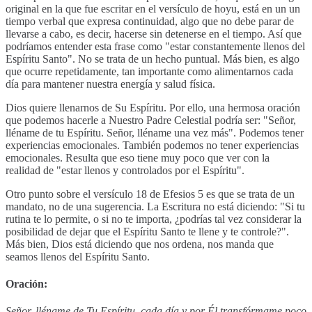
original en la que fue escritar en el versículo de hoyu, está en un un
tiempo verbal que expresa continuidad, algo que no debe parar de
llevarse a cabo, es decir, hacerse sin detenerse en el tiempo. Así que
podríamos entender esta frase como "estar constantemente llenos del
Espíritu Santo". No se trata de un hecho puntual. Más bien, es algo
que ocurre repetidamente, tan importante como alimentarnos cada
día para mantener nuestra energía y salud física.
Dios quiere llenarnos de Su Espíritu. Por ello, una hermosa oración
que podemos hacerle a Nuestro Padre Celestial podría ser: "Señor,
lléname de tu Espíritu. Señor, lléname una vez más". Podemos tener
experiencias emocionales. También podemos no tener experiencias
emocionales. Resulta que eso tiene muy poco que ver con la
realidad de "estar llenos y controlados por el Espíritu".
Otro punto sobre el versículo 18 de Efesios 5 es que se trata de un
mandato, no de una sugerencia. La Escritura no está diciendo: "Si tu
rutina te lo permite, o si no te importa, ¿podrías tal vez considerar la
posibilidad de dejar que el Espíritu Santo te llene y te controle?".
Más bien, Dios está diciendo que nos ordena, nos manda que
seamos llenos del Espíritu Santo.
Oración:
Señor, lléname de Tu Espíritu, cada día y por Él transfórmame poco