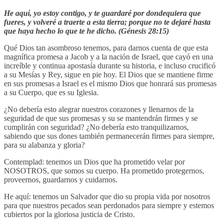
He aquí, yo estoy contigo, y te guardaré por dondequiera que
fueres, y volveré a traerte a esta tierra; porque no te dejaré hasta
que haya hecho lo que te he dicho. (Génesis 28:15)
Qué Dios tan asombroso tenemos, para darnos cuenta de que esta
magnífica promesa a Jacob y a la nación de Israel, que cayó en una
increíble y continua apostasía durante su historia, e incluso crucificó
a su Mesías y Rey, sigue en pie hoy. El Dios que se mantiene firme
en sus promesas a Israel es el mismo Dios que honrará sus promesas
a su Cuerpo, que es su Iglesia.
¿No debería esto alegrar nuestros corazones y llenarnos de la
seguridad de que sus promesas y su se mantendrán firmes y se
cumplirán con seguridad? ¿No debería esto tranquilizarnos,
sabiendo que sus dones también permanecerán firmes para siempre,
para su alabanza y gloria?
Contemplad: tenemos un Dios que ha prometido velar por
NOSOTROS, que somos su cuerpo. Ha prometido protegernos,
proveernos, guardarnos y cuidarnos.
He aquí: tenemos un Salvador que dio su propia vida por nosotros
para que nuestros pecados sean perdonados para siempre y estemos
cubiertos por la gloriosa justicia de Cristo.