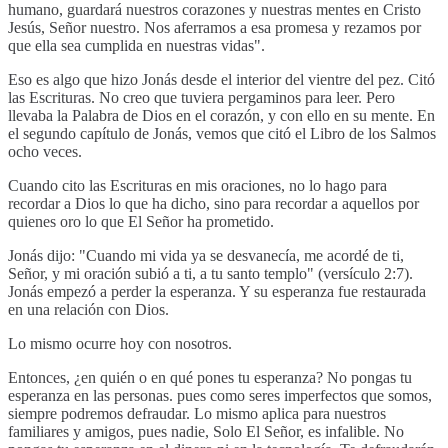
humano, guardará nuestros corazones y nuestras mentes en Cristo
Jesús, Señor nuestro. Nos aferramos a esa promesa y rezamos por
que ella sea cumplida en nuestras vidas".
Eso es algo que hizo Jonás desde el interior del vientre del pez. Citó
las Escrituras. No creo que tuviera pergaminos para leer. Pero
llevaba la Palabra de Dios en el corazón, y con ello en su mente. En
el segundo capítulo de Jonás, vemos que citó el Libro de los Salmos
ocho veces.
Cuando cito las Escrituras en mis oraciones, no lo hago para
recordar a Dios lo que ha dicho, sino para recordar a aquellos por
quienes oro lo que El Señor ha prometido.
Jonás dijo: "Cuando mi vida ya se desvanecía, me acordé de ti,
Señor, y mi oración subió a ti, a tu santo templo" (versículo 2:7).
Jonás empezó a perder la esperanza. Y su esperanza fue restaurada
en una relación con Dios.
Lo mismo ocurre hoy con nosotros.
Entonces, ¿en quién o en qué pones tu esperanza? No pongas tu
esperanza en las personas. pues como seres imperfectos que somos,
siempre podremos defraudar. Lo mismo aplica para nuestros
familiares y amigos, pues nadie, Solo El Señor, es infalible. No