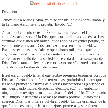
Devocional:
Jehová dijo a Moisés: Mira, yo te he constituido dios para Faraón, y
tu hermano Aarón será tu profeta. (Éxodo 7:1)
A partir del capítulo siete del Éxodo, se nos presenta el Dios al que
tanto deseamos servir. Un Dios que actúa de forma apoteósica. Los
capítulos que siguen son muy queridos por los creyentes porque, en
verdad, queremos que Dios "aparezca" más en nuestras vidas.
Estamos sedientos de señales y operaciones milagrosas que de
alguna manera den sentido a los confusos días que los creyentes
enfrentan en medio de una sociedad que cada día más se separa de
Dios. Por lo tanto, la lectura de estos textos no sólo puede consolar
al cristiano en los días de tribulación.
Israel era un pueblo terrenal que recibió promesas terrenales. Así que
Dios actuó con ellos de forma terrenal, asegurándoles la tierra que
les había prometido a través de diversas intervenciones (abriendo el
mar, derribando muros, derrotando ejércitos, etc.). Sin embargo,
ninguno de estos signos mantuvo viva la fe del pueblo. El testimonio
del Antiguo Testamento es lo más pesimista posible. Cuanto más
aparecía Dios, más infiel se volvía el pueblo. La nueva alianza, de la
que formamos parte, se basa en mejores promesas y se refieren a un