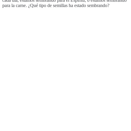
cada día, estamos sembrando para el Espíritu, o estamos sembrando
para la carne. ¿Qué tipo de semillas ha estado sembrando?