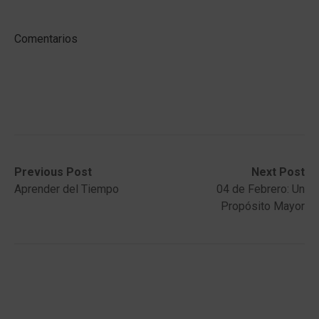
Comentarios
Post
Previous
Next
Previous Post
Next Post
post:
post:
Aprender del Tiempo
04 de Febrero: Un
navigation
Propósito Mayor