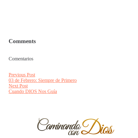
Comments
Comentarios
Post
Previous
Previous Post
post:
03 de Febrero: Siempre de Primero
navigation
Next
Next Post
post:
Cuando DIOS Nos Guía