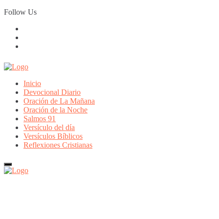
Skip
Follow Us
to
content
Inicio
Devocional Diario
Oración de La Mañana
Oración de la Noche
Salmos 91
Versículo del día
Versículos Bíblicos
Reflexiones Cristianas