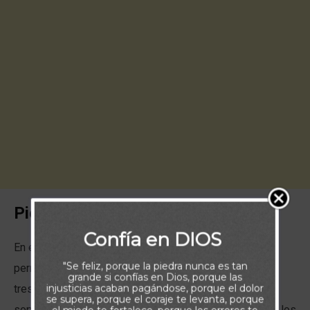
Piensa:
Confía en DIOS
En el barrio residencial donde vivo, nos quejamos
"Se feliz, porque la piedra nunca es tan
permanentemente de los cortes de luz. Pueden ocurrir
grande si confías en Dios, porque las
injusticias acaban pagándose, porque el dolor
tres veces por semana y durar todo un día. Es difícil
se supera, porque el coraje te levanta, porque
soportar los inconvenientes cuando no se pueden usar los