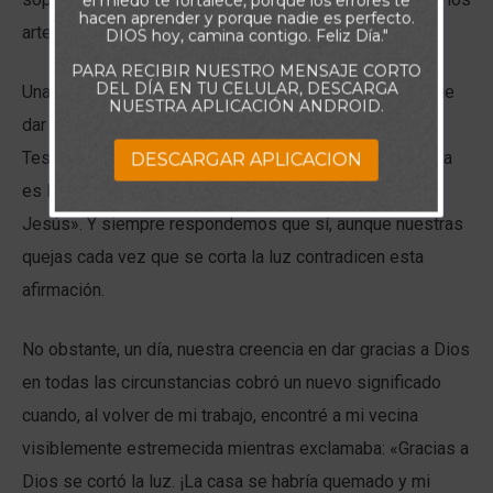
el miedo te fortalece, porque los errores te
hacen aprender y porque nadie es perfecto.
artefactos básicos de la casa.
DIOS hoy, camina contigo. Feliz Día."
PARA RECIBIR NUESTRO MENSAJE CORTO
DEL DÍA EN TU CELULAR, DESCARGA
Una vecina creyente suele preguntar: «¿También hay que
NUESTRA APLICACIÓN ANDROID.
dar gracias a Dios por esto?», refiriéndose a 1
Tesalonicenses 5:18: «Dad gracias en todo, porque esta
DESCARGAR APLICACION
es la voluntad de Dios para con vosotros en Cristo
Jesús». Y siempre respondemos que sí, aunque nuestras
quejas cada vez que se corta la luz contradicen esta
afirmación.
No obstante, un día, nuestra creencia en dar gracias a Dios
en todas las circunstancias cobró un nuevo significado
cuando, al volver de mi trabajo, encontré a mi vecina
visiblemente estremecida mientras exclamaba: «Gracias a
Dios se cortó la luz. ¡La casa se habría quemado y mi