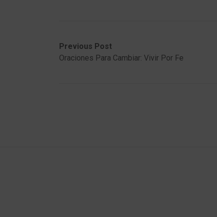
Post
Previous
Next
Previous Post
post:
post:
Oraciones Para Cambiar: Vivir Por Fe
navigation