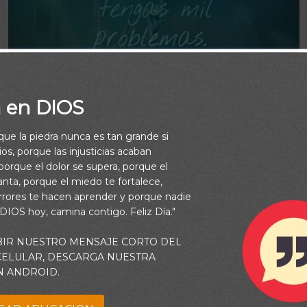
a en DIOS
rque la piedra nunca es tan grande si
os, porque las injusticias acaban
orque el dolor se supera, porque el
vanta, porque el miedo te fortalece,
rrores te hacen aprender y porque nadie
 DIOS hoy, camina contigo. Feliz Día."
Buenos Días
BIR NUESTRO MENSAJE CORTO DEL
 CELULAR, DESCARGA NUESTRA
N ANDROID.
s a Dios de tu vida, así tengas mil problemas. Los moment
son momentos para confiar, aún más.