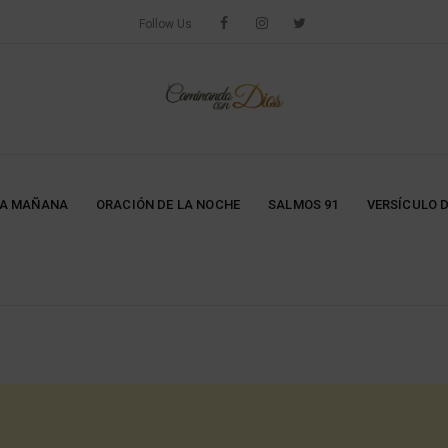
Follow Us
LA MAÑANA
ORACIÓN DE LA NOCHE
SALMOS 91
VERSÍCULO D