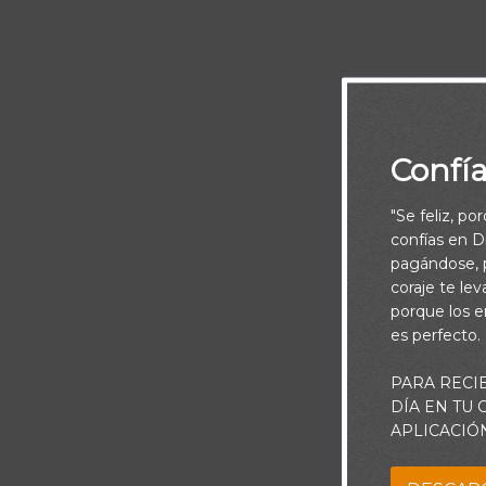
Confí
"Se feliz, po
confías en Di
pagándose, p
coraje te le
porque los e
es perfecto.
PARA RECI
DÍA EN TU
APLICACIÓ
Nunca aparte