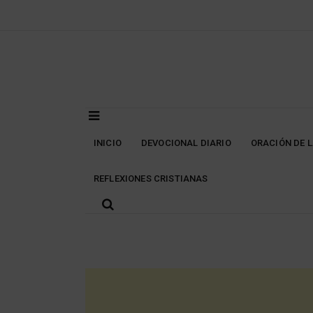
Skip
to
content
INICIO
DEVOCIONAL DIARIO
ORACIÓN DE 
REFLEXIONES CRISTIANAS