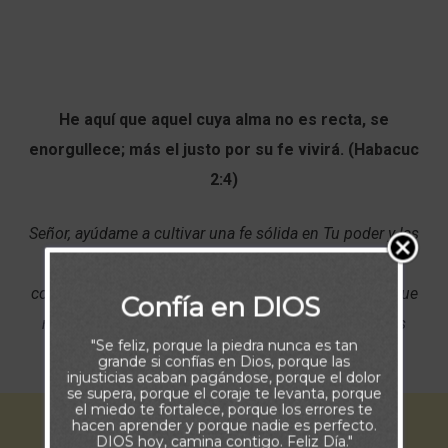
He aquí que aquel cuya alma no es recta, se
enorgullece; más el justo por su fe vivirá. (Habacuc
2:4)
Señor, ayúdame a cultivar una fe sólida en Tu poder y las
enseñanzas de Tu palabra. Que pueda vivir por fe,
confiando aún en la adversidad y en las pruebas, en que
Confía en DIOS
me sostrendrás y me encaminarás nuevamente a las
"Se feliz, porque la piedra nunca es tan
sendas de bien, conforme a Tu voluntad.
grande si confías en Dios, porque las
injusticias acaban pagándose, porque el dolor
se supera, porque el coraje te levanta, porque
el miedo te fortalece, porque los errores te
hacen aprender y porque nadie es perfecto.
DIOS hoy, camina contigo. Feliz Día."