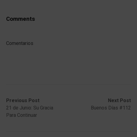
Comments
Comentarios
Post
Previous
Next
Previous Post
Next Post
post:
post:
21 de Junio: Su Gracia
Buenos Días #112
navigation
Para Continuar