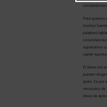
constantement
Para quienes 
muchas fuentes
palabras habla
circunstancias
supiéramos cua
captar nuestra
Él llama con u
pueden dirigir
quién. Es por
versículos de 
ideas de aplic