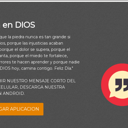
a en DIOS
rque la piedra nunca es tan grande si
os, porque las injusticias acaban
orque el dolor se supera, porque el
vanta, porque el miedo te fortalece,
rrores te hacen aprender y porque nadie
 DIOS hoy, camina contigo. Feliz Día."
BIR NUESTRO MENSAJE CORTO DEL
 CELULAR, DESCARGA NUESTRA
N ANDROID.
pto de Dios determina cómo nos relacionamos con Él. Quienes 
sonal pueden sorprenderse al saber que Él “habla” personalment
GAR APLICACION
 a aquellos que niegan su existencia. Puesto que Dios quiere qu
que nos relacionemos con Él, busca comunicarse con nosotros