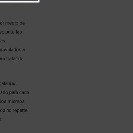
por medio de
ediante las
las
ravillados si
ra tratar de
palabras
izado para cada
r los mismos
ios no reparte
a.