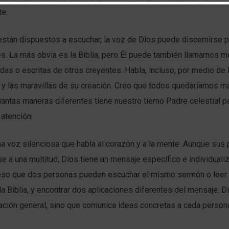
e.
están dispuestos a escuchar, la voz de Dios puede discernirse 
. La más obvia es la Biblia, pero Él puede también llamarnos m
das o escritas de otros creyentes. Habla, incluso, por medio de 
 y las maravillas de su creación. Creo que todos quedaríamos ma
ntas maneras diferentes tiene nuestro tierno Padre celestial pa
 atención.
na voz silenciosa que habla al corazón y a la mente. Aunque sus 
se a una multitud, Dios tiene un mensaje específico e individual
 eso que dos personas pueden escuchar el mismo sermón o lee
la Biblia, y encontrar dos aplicaciones diferentes del mensaje. D
ación general, sino que comunica ideas concretas a cada person