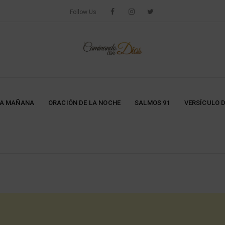
Follow Us
LA MAÑANA
ORACIÓN DE LA NOCHE
SALMOS 91
VERSÍCULO D