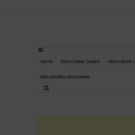
Skip
to
content
INICIO
DEVOCIONAL DIARIO
ORACIÓN DE 
REFLEXIONES CRISTIANAS