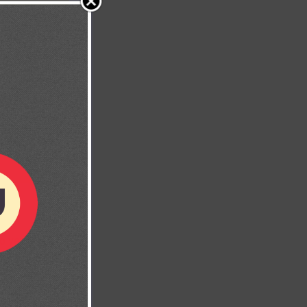
lo ven como
e a todo el
e le