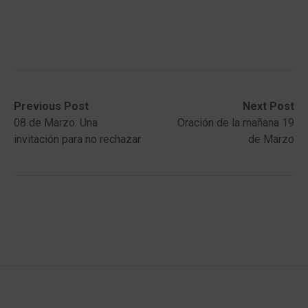
Post
Previous
Next
Previous Post
Next Post
post:
post:
08 de Marzo: Una
Oración de la mañana 19
navigation
invitación para no rechazar
de Marzo