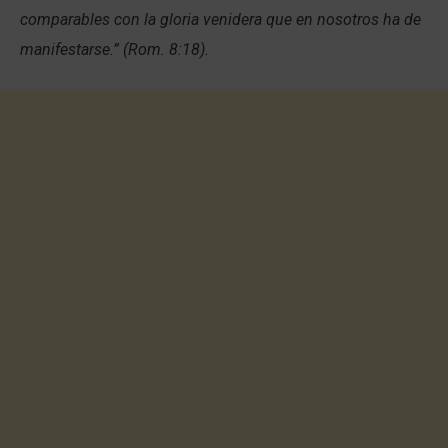
comparables con la gloria venidera que en nosotros ha de
manifestarse.
” (Rom. 8:18).