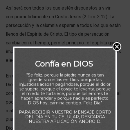
Así será con todos los que estén dispuestos a vivir
comprometidamente en Cristo Jesús (2 Tim. 3:12). La
persecución y la calumnia esperan a todos los que están
llenos del Espíritu de Cristo. El tipo de persecución
cambia con el tiempo, pero el principio -el espíritu que la
impulsa- es el mismo que ha provocado la muerte de los
elegidos del Señor desde los días de Abel.
Confía en DIOS
"Se feliz, porque la piedra nunca es tan
En cada época, El enemigo ha perseguido al pueblo de
grande si confías en Dios, porque las
injusticias acaban pagándose, porque el dolor
Dios. Ha torturado y asesinado a sus hijos, pero se han
se supera, porque el coraje te levanta, porque
convertido en vencedores al morir. Dieron testimonio del
el miedo te fortalece, porque los errores te
hacen aprender y porque nadie es perfecto.
poder de Uno que es más fuerte que Satanás. Los
DIOS hoy, camina contigo. Feliz Día."
malvados pueden torturar y matar el cuerpo, pero no
PARA RECIBIR NUESTRO MENSAJE CORTO
DEL DÍA EN TU CELULAR, DESCARGA
pueden tocar la vida que está escondida con Cristo en
NUESTRA APLICACIÓN ANDROID.
Dios (Col. 3:3). Pueden atar a hombres y mujeres en las