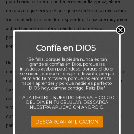
por el carácter fuerte que tenía en aquella época, ahora
reconozco que era yo el que generaba la discordia cuando
los resultados no eran los esperados. Tenía una muy mala
actitud hacia la derrota y cuando en los relevos
perdíamos, achacaba toda la culpa de los errores a mi
Confía en DIOS
hermano y los otros compañeros del equipo.
"Se feliz, porque la piedra nunca es tan
Un día el entrenador me comentó que el resto de mis
grande si confías en Dios, porque las
injusticias acaban pagándose, porque el dolor
compañeros mejoraban su rendimiento cuando el líder de
se supera, porque el coraje te levanta, porque
el miedo te fortalece, porque los errores te
equipo era el de la preparatoria vecina y no yo. Su razón
hacen aprender y porque nadie es perfecto.
DIOS hoy, camina contigo. Feliz Día."
fue la actitud constructiva que tenía para sostener a los
PARA RECIBIR NUESTRO MENSAJE CORTO
demás ante el error y motivar ante la relajación de la
DEL DÍA EN TU CELULAR, DESCARGA
NUESTRA APLICACIÓN ANDROID.
victoria. Se trataba de utilizar los errores como
oportunidades para crecer teniendo una actitud positiva
DESCARGAR APLICACION
para solventarlos y no actitud destructiva para lastimar.