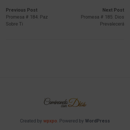
Post
Previous
Next
Previous Post
Next Post
post:
post:
Promesa # 184: Paz
Promesa # 185: Dios
navigation
Sobre Ti
Prevalecerá
Created by
wpxpo
. Powered by
WordPress