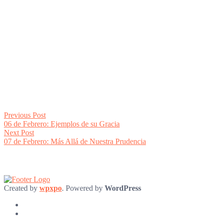
Post
Previous
Previous Post
post:
06 de Febrero: Ejemplos de su Gracia
navigation
Next
Next Post
post:
07 de Febrero: Más Allá de Nuestra Prudencia
Created by
wpxpo
. Powered by
WordPress