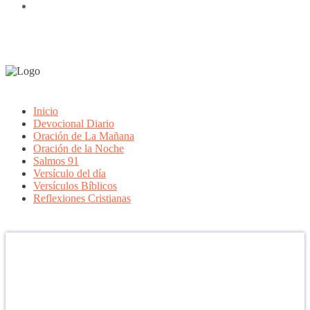
Inicio
Devocional Diario
Oración de La Mañana
Oración de la Noche
Salmos 91
Versículo del día
Versículos Bíblicos
Reflexiones Cristianas
Confía en DIOS
"Se feliz, porque la piedra nunca es tan grande si confías en Dios,
porque las injusticias acaban pagándose, porque el dolor se supera,