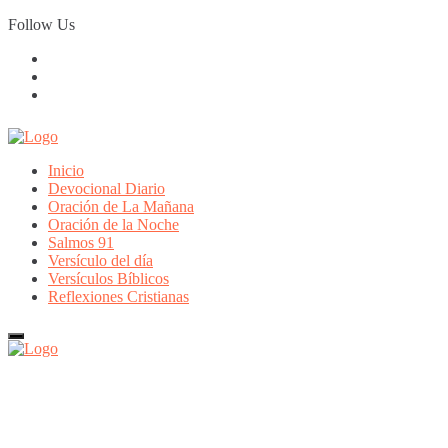
Skip
Follow Us
to
content
Inicio
Devocional Diario
Oración de La Mañana
Oración de la Noche
Salmos 91
Versículo del día
Versículos Bíblicos
Reflexiones Cristianas