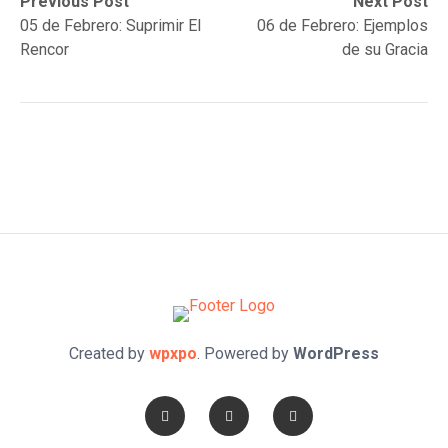
Post
Previous
Next
Previous Post
Next Post
post:
post:
05 de Febrero: Suprimir El
06 de Febrero: Ejemplos
navigation
Rencor
de su Gracia
Created by
wpxpo
. Powered by
WordPress