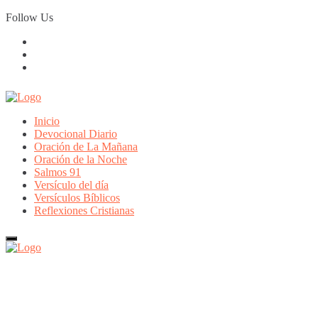
Skip
Follow Us
to
content
Inicio
Devocional Diario
Oración de La Mañana
Oración de la Noche
Salmos 91
Versículo del día
Versículos Bíblicos
Reflexiones Cristianas