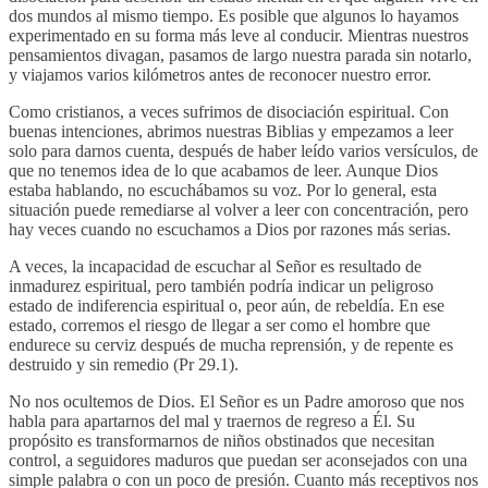
dos mundos al mismo tiempo. Es posible que algunos lo hayamos
experimentado en su forma más leve al conducir. Mientras nuestros
pensamientos divagan, pasamos de largo nuestra parada sin notarlo,
y viajamos varios kilómetros antes de reconocer nuestro error.
Como cristianos, a veces sufrimos de disociación espiritual. Con
buenas intenciones, abrimos nuestras Biblias y empezamos a leer
solo para darnos cuenta, después de haber leído varios versículos, de
que no tenemos idea de lo que acabamos de leer. Aunque Dios
estaba hablando, no escuchábamos su voz. Por lo general, esta
situación puede remediarse al volver a leer con concentración, pero
hay veces cuando no escuchamos a Dios por razones más serias.
A veces, la incapacidad de escuchar al Señor es resultado de
inmadurez espiritual, pero también podría indicar un peligroso
estado de indiferencia espiritual o, peor aún, de rebeldía. En ese
estado, corremos el riesgo de llegar a ser como el hombre que
endurece su cerviz después de mucha reprensión, y de repente es
destruido y sin remedio (Pr 29.1).
No nos ocultemos de Dios. El Señor es un Padre amoroso que nos
habla para apartarnos del mal y traernos de regreso a Él. Su
propósito es transformarnos de niños obstinados que necesitan
control, a seguidores maduros que puedan ser aconsejados con una
simple palabra o con un poco de presión. Cuanto más receptivos nos