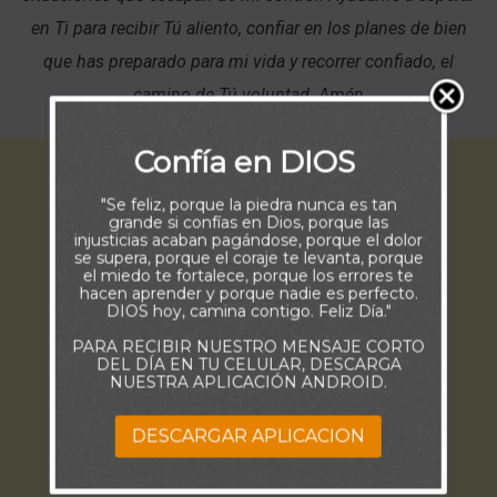
en Ti para recibir Tú aliento, confiar en los planes de bien
que has preparado para mi vida y recorrer confiado, el
camino de Tú voluntad. Amén
Confía en DIOS
"Se feliz, porque la piedra nunca es tan
grande si confías en Dios, porque las
injusticias acaban pagándose, porque el dolor
se supera, porque el coraje te levanta, porque
el miedo te fortalece, porque los errores te
hacen aprender y porque nadie es perfecto.
DIOS hoy, camina contigo. Feliz Día."
PARA RECIBIR NUESTRO MENSAJE CORTO
DEL DÍA EN TU CELULAR, DESCARGA
NUESTRA APLICACIÓN ANDROID.
DESCARGAR APLICACION