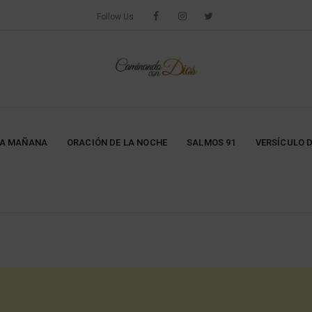
Follow Us
LA MAÑANA
ORACIÓN DE LA NOCHE
SALMOS 91
VERSÍCULO D