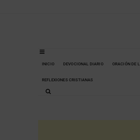
Skip
to
content
INICIO
DEVOCIONAL DIARIO
ORACIÓN DE 
REFLEXIONES CRISTIANAS