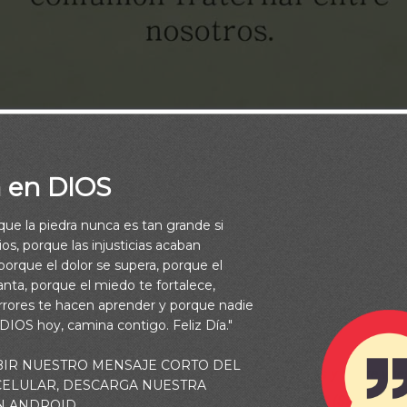
a en DIOS
rque la piedra nunca es tan grande si
os, porque las injusticias acaban
orque el dolor se supera, porque el
vanta, porque el miedo te fortalece,
rrores te hacen aprender y porque nadie
 DIOS hoy, camina contigo. Feliz Día."
BIR NUESTRO MENSAJE CORTO DEL
 Jehová bendición sobre vosotros; Sobre vosotros y sobre vues
 CELULAR, DESCARGA NUESTRA
 vosotros de Jehová, Que hizo los cielos y la tierra” (Salmos 1
N ANDROID.