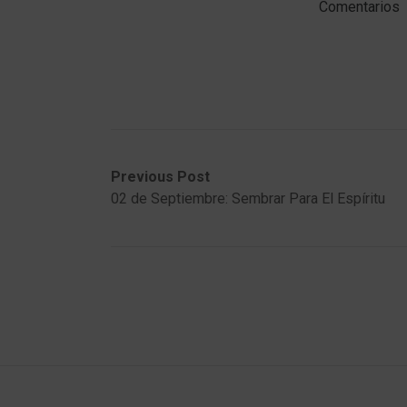
Comentarios
Post
Previous
Next
Previous Post
post:
post:
02 de Septiembre: Sembrar Para El Espíritu
navigation