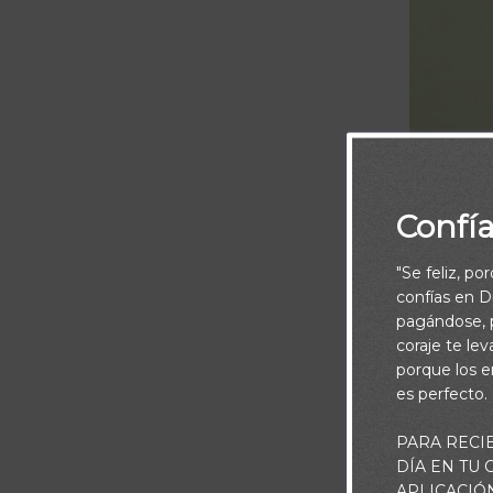
Confí
"Se feliz, po
confías en Di
pagándose, p
coraje te le
porque los e
es perfecto.
PARA RECI
“Aumentará
DÍA EN TU
Benditos
APLICACIÓ