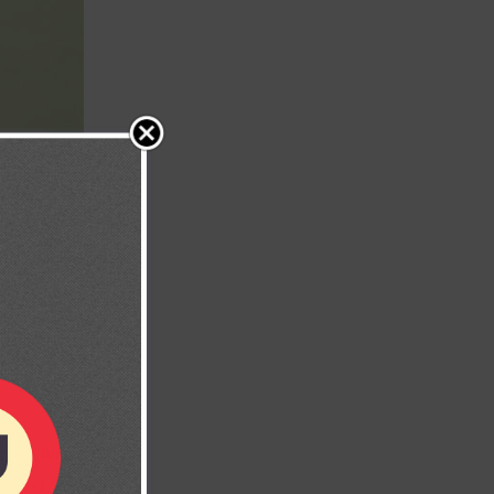
tros hijos.
15:14-15)