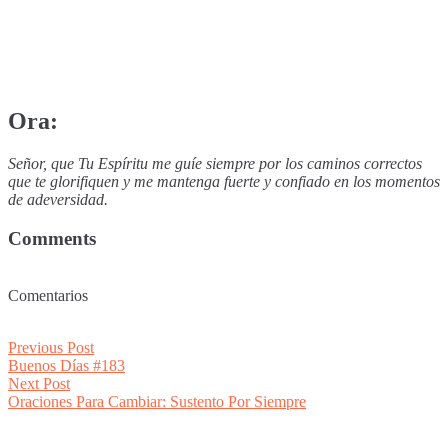
Ora:
Señor, que Tu Espíritu me guíe siempre por los caminos correctos
que te glorifiquen y me mantenga fuerte y confiado en los momentos
de adeversidad.
Comments
Comentarios
Post
Previous
Previous Post
post:
Buenos Días #183
navigation
Next
Next Post
post:
Oraciones Para Cambiar: Sustento Por Siempre