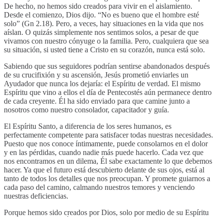
De hecho, no hemos sido creados para vivir en el aislamiento.
Desde el comienzo, Dios dijo. “No es bueno que el hombre esté
solo” (Gn 2.18). Pero, a veces, hay situaciones en la vida que nos
aíslan. O quizás simplemente nos sentimos solos, a pesar de que
vivamos con nuestro cónyuge o la familia. Pero, cualquiera que sea
su situación, si usted tiene a Cristo en su corazón, nunca está solo.
Sabiendo que sus seguidores podrían sentirse abandonados después
de su crucifixión y su ascensión, Jesús prometió enviarles un
Ayudador que nunca los dejaría: el Espíritu de verdad. El mismo
Espíritu que vino a ellos el día de Pentecostés aún permanece dentro
de cada creyente. Él ha sido enviado para que camine junto a
nosotros como nuestro consolador, capacitador y guía.
El Espíritu Santo, a diferencia de los seres humanos, es
perfectamente competente para satisfacer todas nuestras necesidades.
Puesto que nos conoce íntimamente, puede consolarnos en el dolor
y en las pérdidas, cuando nadie más puede hacerlo. Cada vez que
nos encontramos en un dilema, Él sabe exactamente lo que debemos
hacer. Ya que el futuro está descubierto delante de sus ojos, está al
tanto de todos los detalles que nos preocupan. Y promete guiarnos a
cada paso del camino, calmando nuestros temores y venciendo
nuestras deficiencias.
Porque hemos sido creados por Dios, solo por medio de su Espíritu