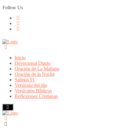
Skip
Follow Us
to
content
Inicio
Devocional Diario
Oración de La Mañana
Oración de la Noche
Salmos 91
Versículo del día
Versículos Bíblicos
Reflexiones Cristianas