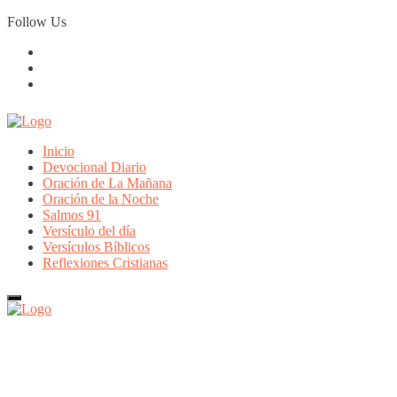
Skip
Follow Us
to
content
Inicio
Devocional Diario
Oración de La Mañana
Oración de la Noche
Salmos 91
Versículo del día
Versículos Bíblicos
Reflexiones Cristianas