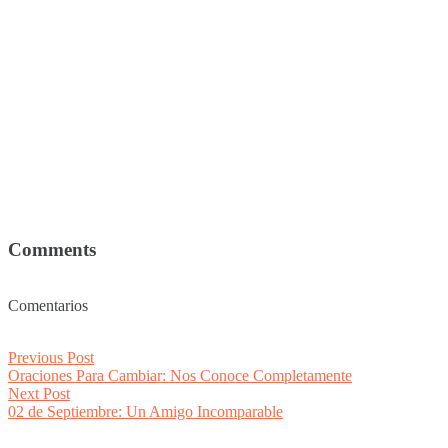
Comments
Comentarios
Post
Previous
Previous Post
post:
Oraciones Para Cambiar: Nos Conoce Completamente
navigation
Next
Next Post
post:
02 de Septiembre: Un Amigo Incomparable