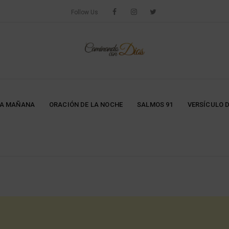
Follow Us
LA MAÑANA
ORACIÓN DE LA NOCHE
SALMOS 91
VERSÍCULO D