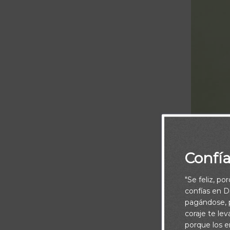
Confí
"Se feliz, po
confías en Di
pagándose, p
Salva a tu pue
coraje te le
porque los e