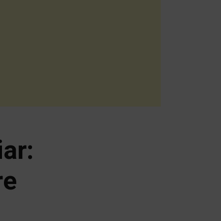
ar:
re