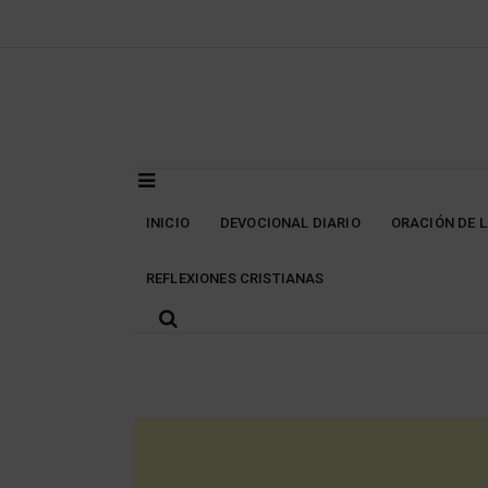
Skip
to
content
INICIO
DEVOCIONAL DIARIO
ORACIÓN DE 
REFLEXIONES CRISTIANAS