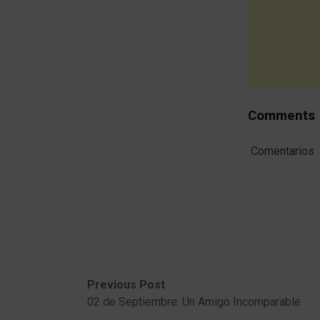
Comments
Comentarios
Post
Previous
Next
Previous Post
post:
post:
02 de Septiembre: Un Amigo Incomparable
navigation