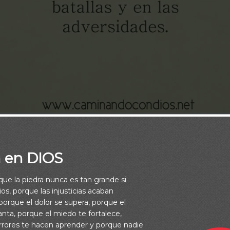
a en DIOS
rque la piedra nunca es tan grande si
os, porque las injusticias acaban
orque el dolor se supera, porque el
blo, y bendice a tu heredad;
Y pastoréales y susténtales para si
vanta, porque el miedo te fortalece,
rrores te hacen aprender y porque nadie
28:9)