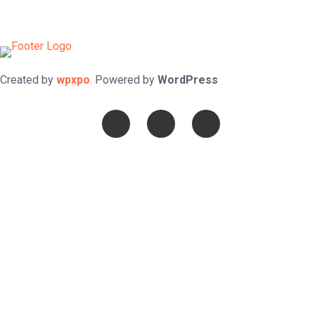
Created by
wpxpo
. Powered by
WordPress
Confía en DIOS
"Se feliz, porque la piedra nunca es tan grande si confías en
Dios, porque las injusticias acaban pagándose, porque el dolor
se supera, porque el coraje te levanta, porque el miedo te
fortalece, porque los errores te hacen aprender y porque nadie