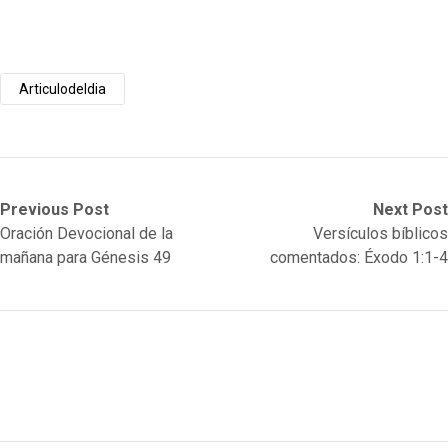
Articulodeldia
Post
Previous
Next
Previous Post
Next Post
post:
post:
Oración Devocional de la
Versículos bíblicos
navigation
mañana para Génesis 49
comentados: Éxodo 1:1-4