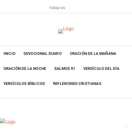
Skip
Follow Us
to
content
INICIO
DEVOCIONAL DIARIO
ORACIÓN DE LA MAÑANA
ORACIÓN DE LA NOCHE
SALMOS 91
VERSÍCULO DEL DÍA
VERSÍCULOS BÍBLICOS
REFLEXIONES CRISTIANAS