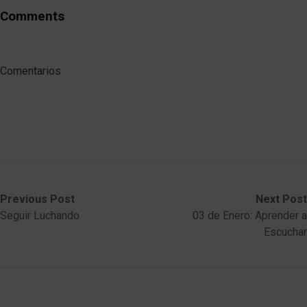
Comments
Comentarios
Post
Previous
Next
Previous Post
Next Post
post:
post:
Seguir Luchando
03 de Enero: Aprender a
navigation
Escuchar