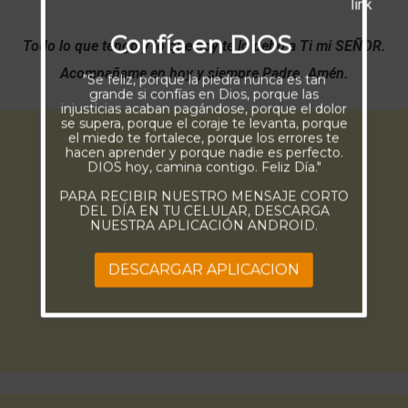
Confía en DIOS
Todo lo que tengo y lo que soy te lo debo a Ti mi SEÑOR.
Acompañame en hoy y siempre Padre. Amén.
"Se feliz, porque la piedra nunca es tan
grande si confías en Dios, porque las
injusticias acaban pagándose, porque el dolor
se supera, porque el coraje te levanta, porque
el miedo te fortalece, porque los errores te
hacen aprender y porque nadie es perfecto.
DIOS hoy, camina contigo. Feliz Día."
PARA RECIBIR NUESTRO MENSAJE CORTO
DEL DÍA EN TU CELULAR, DESCARGA
NUESTRA APLICACIÓN ANDROID.
DESCARGAR APLICACION