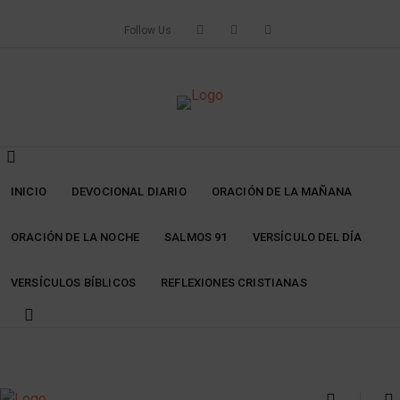
Skip
to
Follow Us
content
INICIO
DEVOCIONAL DIARIO
ORACIÓN DE LA MAÑANA
ORACIÓN DE LA NOCHE
SALMOS 91
VERSÍCULO DEL DÍA
VERSÍCULOS BÍBLICOS
REFLEXIONES CRISTIANAS