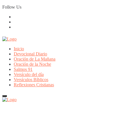
Skip
Follow Us
to
content
Inicio
Devocional Diario
Oración de La Mañana
Oración de la Noche
Salmos 91
Versículo del día
Versículos Bíblicos
Reflexiones Cristianas