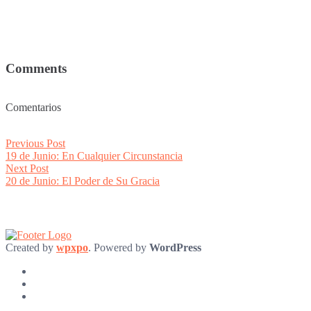
Comments
Comentarios
Post
Previous
Previous Post
post:
19 de Junio: En Cualquier Circunstancia
navigation
Next
Next Post
post:
20 de Junio: El Poder de Su Gracia
Created by
wpxpo
. Powered by
WordPress