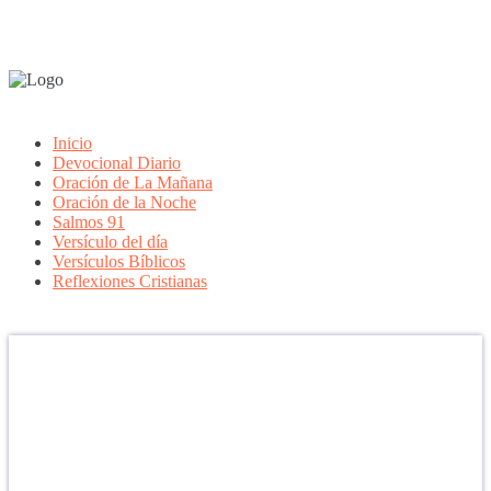
Inicio
Devocional Diario
Oración de La Mañana
Oración de la Noche
Salmos 91
Versículo del día
Versículos Bíblicos
Reflexiones Cristianas
Confía en DIOS
"Se feliz, porque la piedra nunca es tan grande si confías en Dios,
porque las injusticias acaban pagándose, porque el dolor se supera,
porque el coraje te levanta, porque el miedo te fortalece, porque los
errores te hacen aprender y porque nadie es perfecto. DIOS hoy,