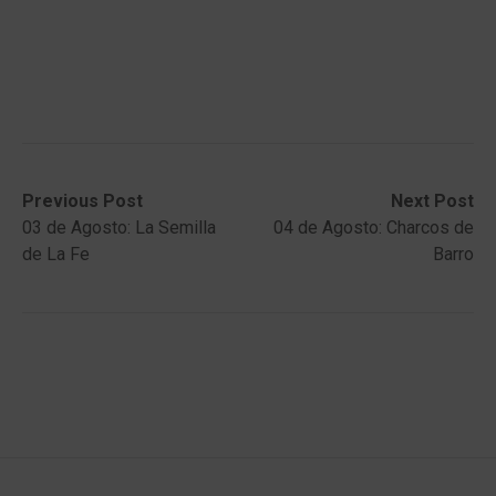
Post
Previous
Next
Previous Post
Next Post
post:
post:
03 de Agosto: La Semilla
04 de Agosto: Charcos de
navigation
de La Fe
Barro