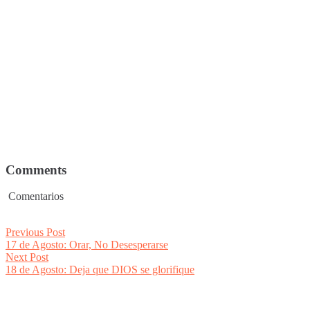
Comments
Comentarios
Post
Previous
Previous Post
post:
17 de Agosto: Orar, No Desesperarse
navigation
Next
Next Post
post:
18 de Agosto: Deja que DIOS se glorifique