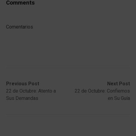
Comments
Comentarios
Post
Previous
Next
Previous Post
Next Post
post:
post:
22 de Octubre: Atento a
22 de Octubre: Confiemos
navigation
Sus Demandas
en Su Guía